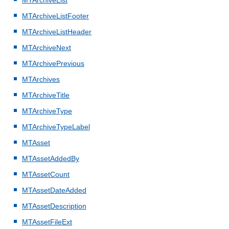
MTArchiveList
MTArchiveListFooter
MTArchiveListHeader
MTArchiveNext
MTArchivePrevious
MTArchives
MTArchiveTitle
MTArchiveType
MTArchiveTypeLabel
MTAsset
MTAssetAddedBy
MTAssetCount
MTAssetDateAdded
MTAssetDescription
MTAssetFileExt