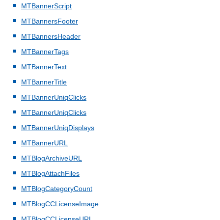
MTBannerScript
MTBannersFooter
MTBannersHeader
MTBannerTags
MTBannerText
MTBannerTitle
MTBannerUniqClicks
MTBannerUniqClicks
MTBannerUniqDisplays
MTBannerURL
MTBlogArchiveURL
MTBlogAttachFiles
MTBlogCategoryCount
MTBlogCCLicenseImage
MTBlogCCLicenseURL