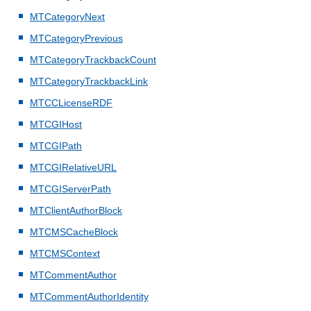
MTCategoryNext
MTCategoryPrevious
MTCategoryTrackbackCount
MTCategoryTrackbackLink
MTCCLicenseRDF
MTCGIHost
MTCGIPath
MTCGIRelativeURL
MTCGIServerPath
MTClientAuthorBlock
MTCMSCacheBlock
MTCMSContext
MTCommentAuthor
MTCommentAuthorIdentity