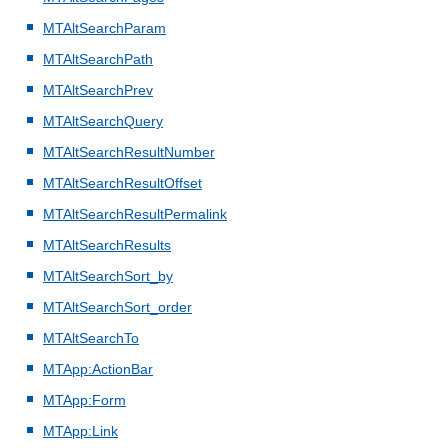
MTAltSearchParam
MTAltSearchPath
MTAltSearchPrev
MTAltSearchQuery
MTAltSearchResultNumber
MTAltSearchResultOffset
MTAltSearchResultPermalink
MTAltSearchResults
MTAltSearchSort_by
MTAltSearchSort_order
MTAltSearchTo
MTApp:ActionBar
MTApp:Form
MTApp:Link