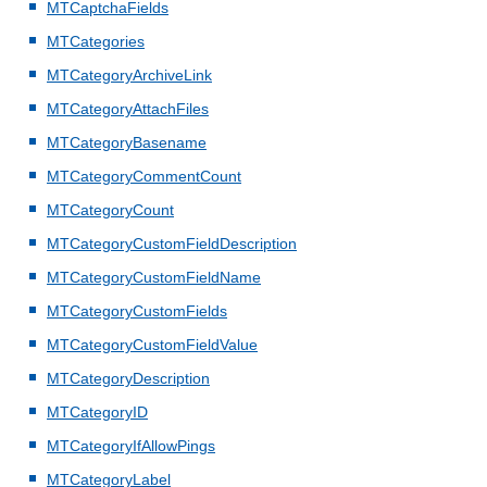
MTCaptchaFields
MTCategories
MTCategoryArchiveLink
MTCategoryAttachFiles
MTCategoryBasename
MTCategoryCommentCount
MTCategoryCount
MTCategoryCustomFieldDescription
MTCategoryCustomFieldName
MTCategoryCustomFields
MTCategoryCustomFieldValue
MTCategoryDescription
MTCategoryID
MTCategoryIfAllowPings
MTCategoryLabel