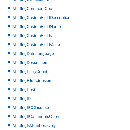
MTBlogCommentCount
MTBlogCustomFieldDescription
MTBlogCustomFieldName
MTBlogCustomFields
MTBlogCustomFieldValue
MTBlogDateLanguage
MTBlogDescription
MTBlogEntryCount
MTBlogFileExtension
MTBlogHost
MTBlogID
MTBlogIfCCLicense
MTBlogIfCommentsOpen
MTBlogIsMembersOnly