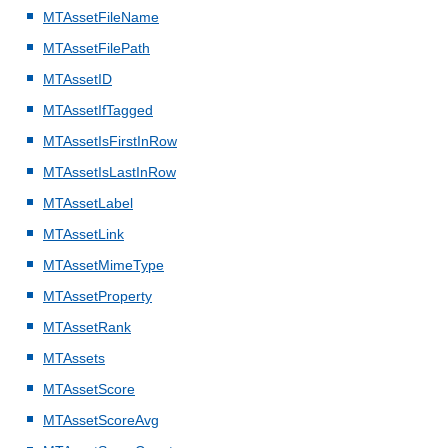
MTAssetFileName
MTAssetFilePath
MTAssetID
MTAssetIfTagged
MTAssetIsFirstInRow
MTAssetIsLastInRow
MTAssetLabel
MTAssetLink
MTAssetMimeType
MTAssetProperty
MTAssetRank
MTAssets
MTAssetScore
MTAssetScoreAvg