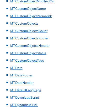
MTCustomObjectModifiedOn
MTCustomObjectName
MTCustomObjectPermalink
MTCustomObjects
MTCustomObjectsCount
MTCustomObjectsFooter
MTCustomObjectsHeader
MTCustomObjectStatus
MTCustomObjectTags
MTDate
MTDateFooter
MTDateHeader
MTDefaultLanguage
MTDownloadScript
MTDynamicMTML