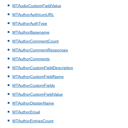
MTAudioCustomFieldValue
MTAuthorAuthIconURL
MTAuthorAuthType
MTAuthorBasename
MTAuthorCommentCount
MTAuthorCommentResponses
MTAuthorComments
MTAuthorCustomFieldDescription
MTAuthorCustomFieldName
MTAuthorCustomFields
MTAuthorCustomFieldValue
MTAuthorDisplayName
MTAuthorEmail
MTAuthorEntriesCount