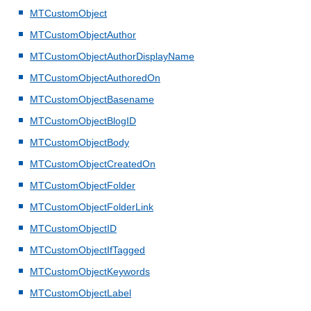
MTCustomObject
MTCustomObjectAuthor
MTCustomObjectAuthorDisplayName
MTCustomObjectAuthoredOn
MTCustomObjectBasename
MTCustomObjectBlogID
MTCustomObjectBody
MTCustomObjectCreatedOn
MTCustomObjectFolder
MTCustomObjectFolderLink
MTCustomObjectID
MTCustomObjectIfTagged
MTCustomObjectKeywords
MTCustomObjectLabel