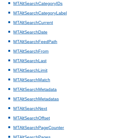
MTAltSearchCategoryIDs
MTAltSearchCategoryLabel
MTAltSearchCurrent
MTAltSearchDate
MTAltSearchFeedPath
MTAltSearchFrom
MTAltSearchLast
MTAltSearchLimit
MTAltSearchMatch
MTAltSearchMetadata
MTAltSearchMetadatas
MTAltSearchNext
MTAltSearchOffset
MTAltSearchPageCounter
MTAltSearchPages