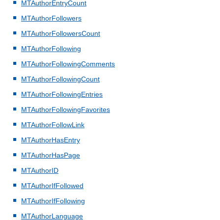
MTAuthorEntryCount
MTAuthorFollowers
MTAuthorFollowersCount
MTAuthorFollowing
MTAuthorFollowingComments
MTAuthorFollowingCount
MTAuthorFollowingEntries
MTAuthorFollowingFavorites
MTAuthorFollowLink
MTAuthorHasEntry
MTAuthorHasPage
MTAuthorID
MTAuthorIfFollowed
MTAuthorIfFollowing
MTAuthorLanguage