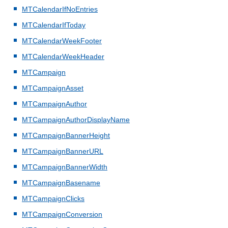
MTCalendarIfNoEntries
MTCalendarIfToday
MTCalendarWeekFooter
MTCalendarWeekHeader
MTCampaign
MTCampaignAsset
MTCampaignAuthor
MTCampaignAuthorDisplayName
MTCampaignBannerHeight
MTCampaignBannerURL
MTCampaignBannerWidth
MTCampaignBasename
MTCampaignClicks
MTCampaignConversion