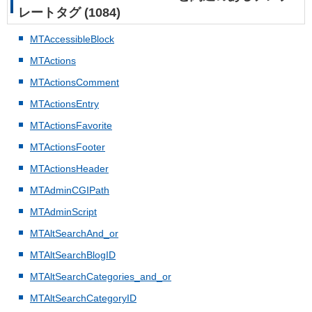
レートタグ (1084)
MTAccessibleBlock
MTActions
MTActionsComment
MTActionsEntry
MTActionsFavorite
MTActionsFooter
MTActionsHeader
MTAdminCGIPath
MTAdminScript
MTAltSearchAnd_or
MTAltSearchBlogID
MTAltSearchCategories_and_or
MTAltSearchCategoryID