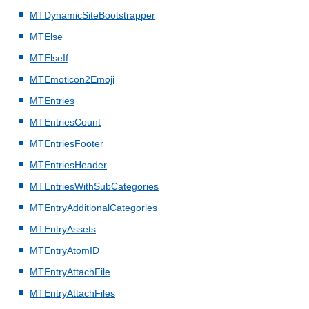
MTDynamicSiteBootstrapper
MTElse
MTElseIf
MTEmoticon2Emoji
MTEntries
MTEntriesCount
MTEntriesFooter
MTEntriesHeader
MTEntriesWithSubCategories
MTEntryAdditionalCategories
MTEntryAssets
MTEntryAtomID
MTEntryAttachFile
MTEntryAttachFiles