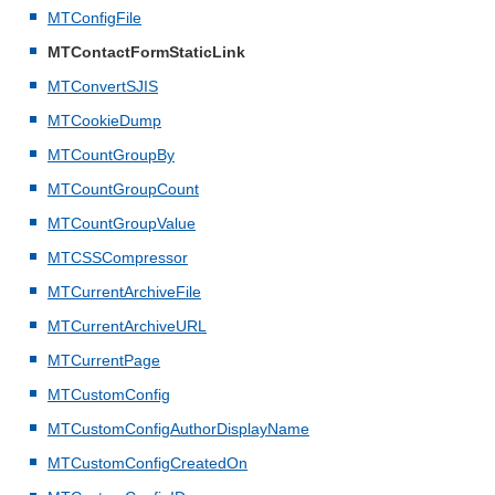
MTConfigFile
MTContactFormStaticLink
MTConvertSJIS
MTCookieDump
MTCountGroupBy
MTCountGroupCount
MTCountGroupValue
MTCSSCompressor
MTCurrentArchiveFile
MTCurrentArchiveURL
MTCurrentPage
MTCustomConfig
MTCustomConfigAuthorDisplayName
MTCustomConfigCreatedOn