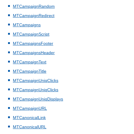
MTCampaignRandom
MTCampaignRedirect
MTCampaigns
MTCampaignScript
MTCampaignsFooter
MTCampaignsHeader
MTCampaignText
MTCampaignTitle
MTCampaignUniqClicks
MTCampaignUniqClicks
MTCampaignUniqDisplays
MTCampaignURL
MTCanonicalLink
MTCanonicalURL