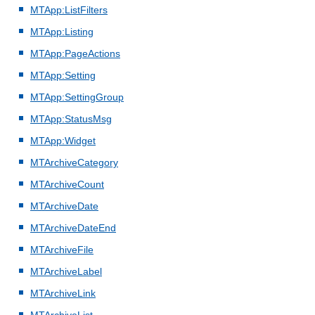
MTApp:ListFilters
MTApp:Listing
MTApp:PageActions
MTApp:Setting
MTApp:SettingGroup
MTApp:StatusMsg
MTApp:Widget
MTArchiveCategory
MTArchiveCount
MTArchiveDate
MTArchiveDateEnd
MTArchiveFile
MTArchiveLabel
MTArchiveLink