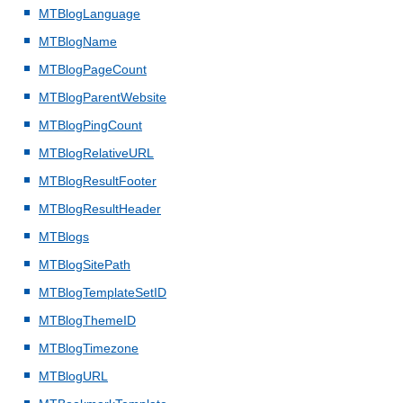
MTBlogLanguage
MTBlogName
MTBlogPageCount
MTBlogParentWebsite
MTBlogPingCount
MTBlogRelativeURL
MTBlogResultFooter
MTBlogResultHeader
MTBlogs
MTBlogSitePath
MTBlogTemplateSetID
MTBlogThemeID
MTBlogTimezone
MTBlogURL