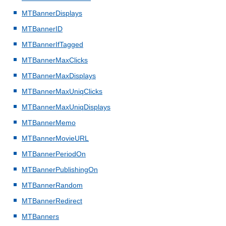
MTBannerDisplays
MTBannerID
MTBannerIfTagged
MTBannerMaxClicks
MTBannerMaxDisplays
MTBannerMaxUniqClicks
MTBannerMaxUniqDisplays
MTBannerMemo
MTBannerMovieURL
MTBannerPeriodOn
MTBannerPublishingOn
MTBannerRandom
MTBannerRedirect
MTBanners