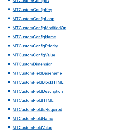
MTCustomConfigID
MTCustomConfigKey
MTCustomConfigLoop
MTCustomConfigModifiedOn
MTCustomConfigName
MTCustomConfigPriority
MTCustomConfigValue
MTCustomDimension
MTCustomFieldBasename
MTCustomFieldBlockHTML
MTCustomFieldDescription
MTCustomFieldHTML
MTCustomFieldIsRequired
MTCustomFieldName
MTCustomFieldValue