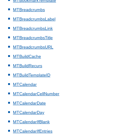
MTBookmarkTemplate
MTBreadcrumbs
MTBreadcrumbsLabel
MTBreadcrumbsLink
MTBreadcrumbsTitle
MTBreadcrumbsURL
MTBuildCache
MTBuildRecurs
MTBuildTemplateID
MTCalendar
MTCalendarCellNumber
MTCalendarDate
MTCalendarDay
MTCalendarIfBlank
MTCalendarIfEntries