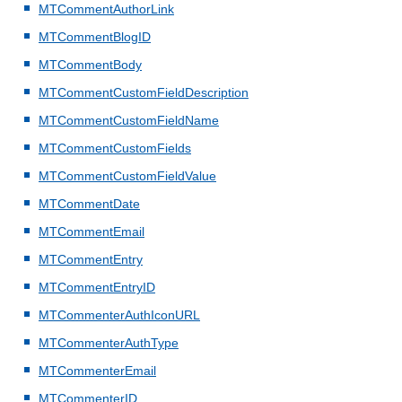
MTCommentAuthorLink
MTCommentBlogID
MTCommentBody
MTCommentCustomFieldDescription
MTCommentCustomFieldName
MTCommentCustomFields
MTCommentCustomFieldValue
MTCommentDate
MTCommentEmail
MTCommentEntry
MTCommentEntryID
MTCommenterAuthIconURL
MTCommenterAuthType
MTCommenterEmail
MTCommenterID