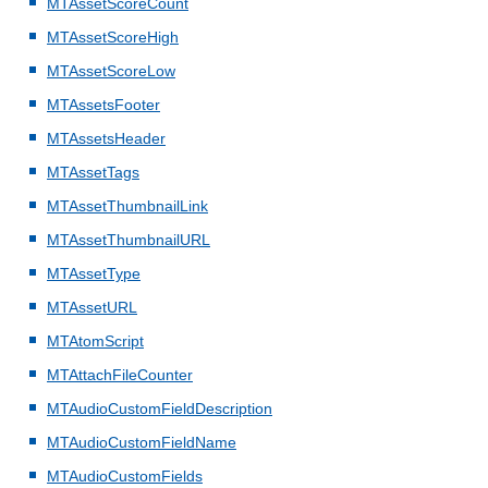
MTAssetScoreCount
MTAssetScoreHigh
MTAssetScoreLow
MTAssetsFooter
MTAssetsHeader
MTAssetTags
MTAssetThumbnailLink
MTAssetThumbnailURL
MTAssetType
MTAssetURL
MTAtomScript
MTAttachFileCounter
MTAudioCustomFieldDescription
MTAudioCustomFieldName
MTAudioCustomFields