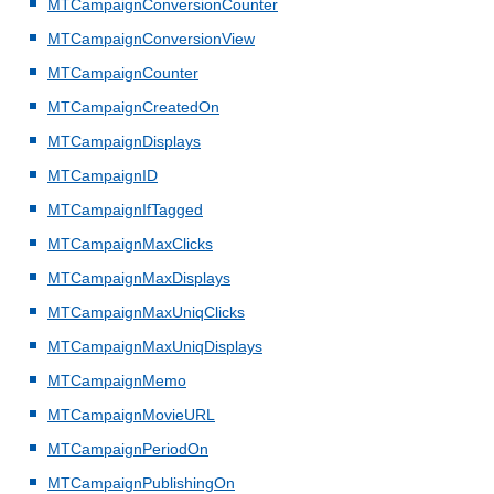
MTCampaignConversionCounter
MTCampaignConversionView
MTCampaignCounter
MTCampaignCreatedOn
MTCampaignDisplays
MTCampaignID
MTCampaignIfTagged
MTCampaignMaxClicks
MTCampaignMaxDisplays
MTCampaignMaxUniqClicks
MTCampaignMaxUniqDisplays
MTCampaignMemo
MTCampaignMovieURL
MTCampaignPeriodOn
MTCampaignPublishingOn