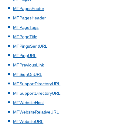
MTPagesFooter
MTPagesHeader
MTPageTags
MTPageTitle
MTPingsSentURL
MTPingURL
MTPreviousLink
MTSignOnURL
MTSupportDirectoryURL
MTSupportDirectoryURL
MTWebsiteHost
MTWebsiteRelativeURL
MTWebsiteURL