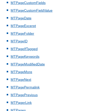
MTPageCustomFields
MTPageCustomFieldValue
MTPageDate
MTPageExcerpt
MTPageFolder
MTPageID
MTPageIfTagged
MTPageKeywords
MTPageModifiedDate
MTPageMore
MTPageNext
MTPagePermalink
MTPagePrevious
MTPagerLink
MTPages