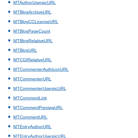
MTAuthorUserpicURL
MTBlogArchiveURL
MTBlogCCLicenseURL
MTBlogPageCount
MTBlogRelativeURL
MTBlogURL
MTCGIRelativeURL
MTCommenterAuthIconURL
MTCommenterURL
MTCommenterUserpicURL
MTCommentLink
MTCommentPreviewURL
MTCommentURL
MTEntryAuthorURL
MTEntryAuthorUserpicURL