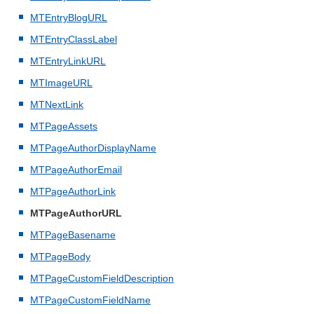
MTEntryBlogURL
MTEntryClassLabel
MTEntryLinkURL
MTImageURL
MTNextLink
MTPageAssets
MTPageAuthorDisplayName
MTPageAuthorEmail
MTPageAuthorLink
MTPageAuthorURL
MTPageBasename
MTPageBody
MTPageCustomFieldDescription
MTPageCustomFieldName