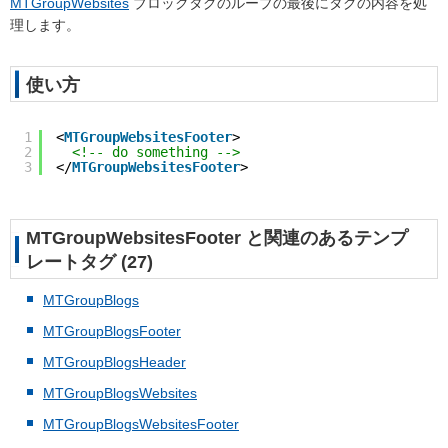
MTGroupWebsites
ブロックタグのループの最後にタグの内容を処
理します。
使い方
1
<
MTGroupWebsitesFooter
>
2
<!-- do something -->
3
</
MTGroupWebsitesFooter
>
MTGroupWebsitesFooter と関連のあるテンプ
レートタグ (27)
MTGroupBlogs
MTGroupBlogsFooter
MTGroupBlogsHeader
MTGroupBlogsWebsites
MTGroupBlogsWebsitesFooter