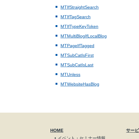
MTIfStraightSearch
MTIfTagSearch
MTIfTypeKeyToken
MTMultiBlogIfLocalBlog
MTPageIfTagged
MTSubCatIsFirst
MTSubCatIsLast
MTUnless
MTWebsiteHasBlog
HOME
サー
イベント・セミナー情報