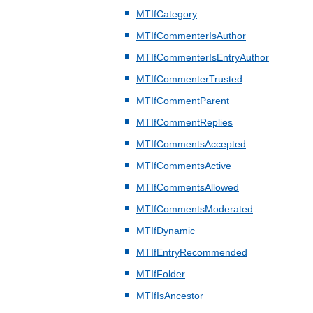
MTIfCategory
MTIfCommenterIsAuthor
MTIfCommenterIsEntryAuthor
MTIfCommenterTrusted
MTIfCommentParent
MTIfCommentReplies
MTIfCommentsAccepted
MTIfCommentsActive
MTIfCommentsAllowed
MTIfCommentsModerated
MTIfDynamic
MTIfEntryRecommended
MTIfFolder
MTIfIsAncestor