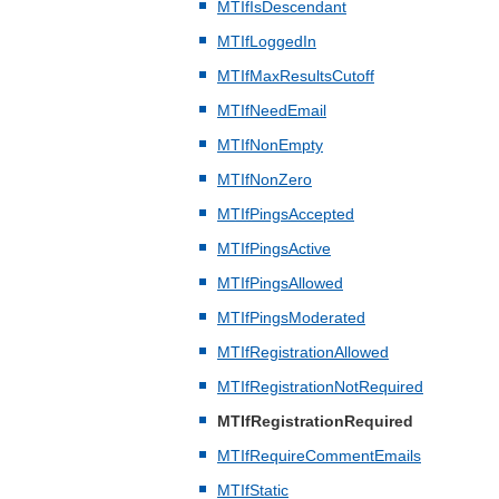
MTIfIsDescendant
MTIfLoggedIn
MTIfMaxResultsCutoff
MTIfNeedEmail
MTIfNonEmpty
MTIfNonZero
MTIfPingsAccepted
MTIfPingsActive
MTIfPingsAllowed
MTIfPingsModerated
MTIfRegistrationAllowed
MTIfRegistrationNotRequired
MTIfRegistrationRequired
MTIfRequireCommentEmails
MTIfStatic