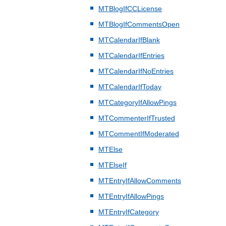
MTBlogIfCCLicense
MTBlogIfCommentsOpen
MTCalendarIfBlank
MTCalendarIfEntries
MTCalendarIfNoEntries
MTCalendarIfToday
MTCategoryIfAllowPings
MTCommenterIfTrusted
MTCommentIfModerated
MTElse
MTElseIf
MTEntryIfAllowComments
MTEntryIfAllowPings
MTEntryIfCategory