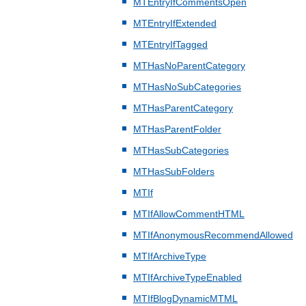
MTEntryIfCommentsOpen
MTEntryIfExtended
MTEntryIfTagged
MTHasNoParentCategory
MTHasNoSubCategories
MTHasParentCategory
MTHasParentFolder
MTHasSubCategories
MTHasSubFolders
MTIf
MTIfAllowCommentHTML
MTIfAnonymousRecommendAllowed
MTIfArchiveType
MTIfArchiveTypeEnabled
MTIfBlogDynamicMTML