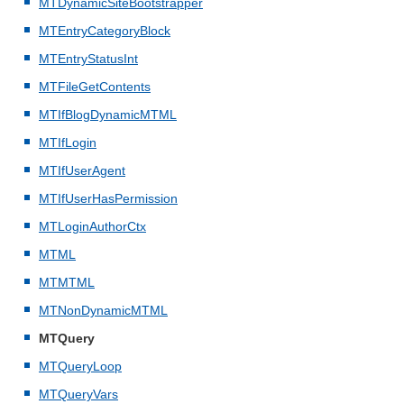
MTDynamicSiteBootstrapper
MTEntryCategoryBlock
MTEntryStatusInt
MTFileGetContents
MTIfBlogDynamicMTML
MTIfLogin
MTIfUserAgent
MTIfUserHasPermission
MTLoginAuthorCtx
MTML
MTMTML
MTNonDynamicMTML
MTQuery
MTQueryLoop
MTQueryVars