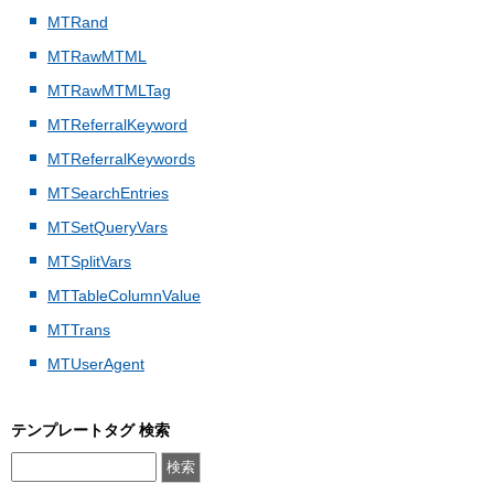
MTRand
MTRawMTML
MTRawMTMLTag
MTReferralKeyword
MTReferralKeywords
MTSearchEntries
MTSetQueryVars
MTSplitVars
MTTableColumnValue
MTTrans
MTUserAgent
テンプレートタグ 検索