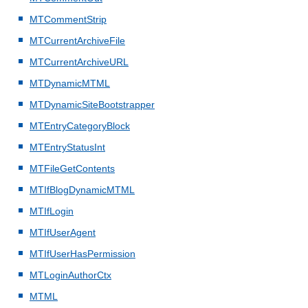
MTCommentStrip
MTCurrentArchiveFile
MTCurrentArchiveURL
MTDynamicMTML
MTDynamicSiteBootstrapper
MTEntryCategoryBlock
MTEntryStatusInt
MTFileGetContents
MTIfBlogDynamicMTML
MTIfLogin
MTIfUserAgent
MTIfUserHasPermission
MTLoginAuthorCtx
MTML