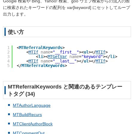
Google 検索や Bing、Yahoo! 検索、goo ウェブ検索からの流入の際
に検索されたキーワードの配列を var[keyword] にセットしてループ
出力します。
使い方
1
<
MTReferralKeywords
>
2
<
MTIf
name
=
"__first__"
><
ul
></
MTIf
>
3
<
li
><
MTGetVar
name
=
"keyword"
></
li
>
4
<
MTIf
name
=
"__last__"
></
ul
></
MTIf
>
5
</
MTReferralKeywords
>
MTReferralKeywords と関連のあるテンプレー
トタグ (34)
MTAuthorLanguage
MTBuildRecurs
MTClientAuthorBlock
MTCommentOut