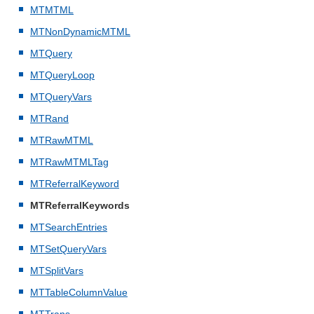
MTMTML
MTNonDynamicMTML
MTQuery
MTQueryLoop
MTQueryVars
MTRand
MTRawMTML
MTRawMTMLTag
MTReferralKeyword
MTReferralKeywords
MTSearchEntries
MTSetQueryVars
MTSplitVars
MTTableColumnValue