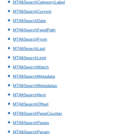
MTAltSearchCategoryLabel
MTAltSearchCurrent
MTAltSearchDate
MTAltSearchFeedPath
MTAltSearchFrom
MTAltSearchLast
MTAltSearchLimit
MTAltSearchMatch
MTAltSearchMetadata
MTAltSearchMetadatas
MTAltSearchNext
MTAltSearchOffset
MTAltSearchPageCounter
MTAltSearchPages
MTAltSearchParam