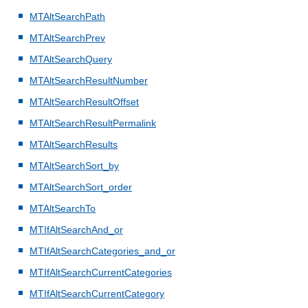
MTAltSearchPath
MTAltSearchPrev
MTAltSearchQuery
MTAltSearchResultNumber
MTAltSearchResultOffset
MTAltSearchResultPermalink
MTAltSearchResults
MTAltSearchSort_by
MTAltSearchSort_order
MTAltSearchTo
MTIfAltSearchAnd_or
MTIfAltSearchCategories_and_or
MTIfAltSearchCurrentCategories
MTIfAltSearchCurrentCategory