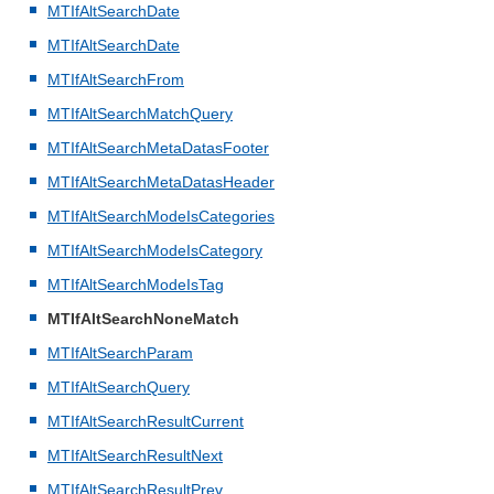
MTIfAltSearchDate
MTIfAltSearchDate
MTIfAltSearchFrom
MTIfAltSearchMatchQuery
MTIfAltSearchMetaDatasFooter
MTIfAltSearchMetaDatasHeader
MTIfAltSearchModeIsCategories
MTIfAltSearchModeIsCategory
MTIfAltSearchModeIsTag
MTIfAltSearchNoneMatch
MTIfAltSearchParam
MTIfAltSearchQuery
MTIfAltSearchResultCurrent
MTIfAltSearchResultNext
MTIfAltSearchResultPrev