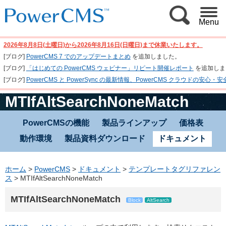
Menu
2026年8月8日(土曜日)から2026年8月16日(日曜日)まで休業いたします。
[ブログ]
PowerCMS 7 でのアップデートまとめ
を追加しました。
[ブログ]
「はじめての PowerCMS ウェビナー」リピート開催レポート
を追加しま
[ブログ]
PowerCMS と PowerSync の最新情報、PowerCMS クラウド
MTIfAltSearchNoneMatch
PowerCMSの機能
製品ラインアップ
価格表
動作環境
製品資料ダウンロード
ドキュメント
ホーム
>
PowerCMS
>
ドキュメント
>
テンプレートタグリファレン
ス
>
MTIfAltSearchNoneMatch
MTIfAltSearchNoneMatch
Block
AltSearch