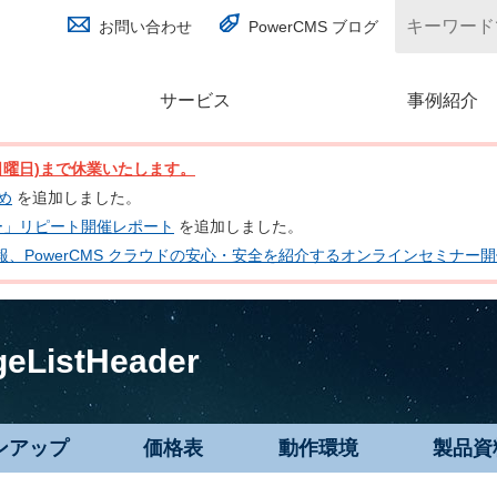
お問い合わせ
PowerCMS ブログ
サービス
(別ウィンドウで開く)
事例紹介
日(日曜日)まで休業いたします。
とめ
を追加しました。
ナー」リピート開催レポート
を追加しました。
 の最新情報、PowerCMS クラウドの安心・安全を紹介するオンラインセミナ
geListHeader
ンアップ
価格表
動作環境
製品資