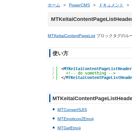
ホーム
>
PowerCMS
>
ドキュメント
>
MTKeitaiContentPageListHeade
MTKeitaiContentPageList
ブロックタグのル
使い方
1
<
MTKeitaiContentPageListHeader
2
<!-- do something -->
3
</
MTKeitaiContentPageListHeade
MTKeitaiContentPageList
MTConvertSJIS
MTEmoticon2Emoji
MTGetEmoji