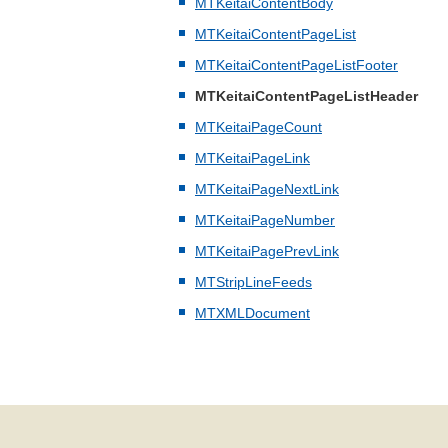
MTKeitaiContentBody
MTKeitaiContentPageList
MTKeitaiContentPageListFooter
MTKeitaiContentPageListHeader
MTKeitaiPageCount
MTKeitaiPageLink
MTKeitaiPageNextLink
MTKeitaiPageNumber
MTKeitaiPagePrevLink
MTStripLineFeeds
MTXMLDocument