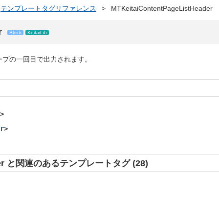
テンプレートタグリファレンス
>
MTKeitaiContentPageListHeader
r
Block
KeitaiLib
ープの一回目で出力されます。
>
r
>
Header と関連のあるテンプレートタグ (28)