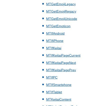
MTGetEmojiLegacy
MTGetEmojiRegacy
MTGetEmojiUnicode
MTGetEmoticon
MTIfAndroid
MTIfiPhone
MTIfKeitai
MTIfKeitaiPageCurrent
MTIfKeitaiPageNext
MTIfKeitaiPagePrev
MTIfPC
MTIfSmartphone
MTIfTablet
MTKeitaiContent