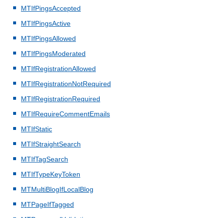
MTIfPingsAccepted
MTIfPingsActive
MTIfPingsAllowed
MTIfPingsModerated
MTIfRegistrationAllowed
MTIfRegistrationNotRequired
MTIfRegistrationRequired
MTIfRequireCommentEmails
MTIfStatic
MTIfStraightSearch
MTIfTagSearch
MTIfTypeKeyToken
MTMultiBlogIfLocalBlog
MTPageIfTagged