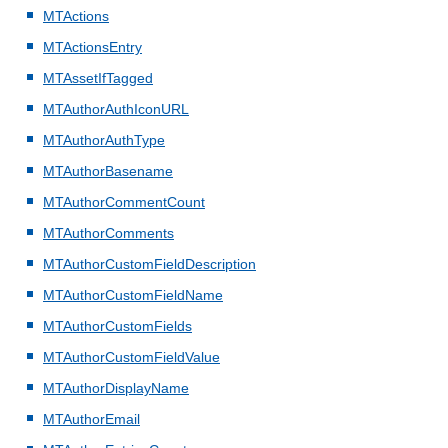
MTActions
MTActionsEntry
MTAssetIfTagged
MTAuthorAuthIconURL
MTAuthorAuthType
MTAuthorBasename
MTAuthorCommentCount
MTAuthorComments
MTAuthorCustomFieldDescription
MTAuthorCustomFieldName
MTAuthorCustomFields
MTAuthorCustomFieldValue
MTAuthorDisplayName
MTAuthorEmail