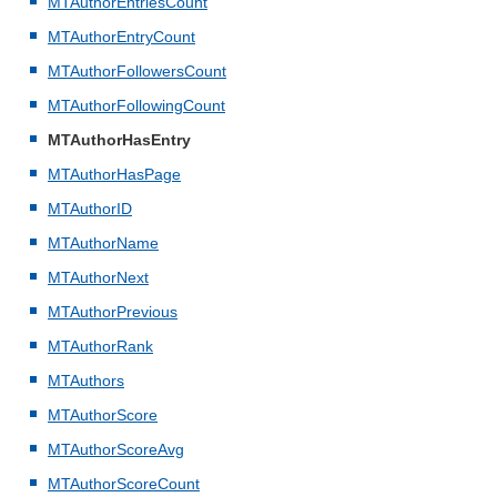
MTAuthorEntriesCount
MTAuthorEntryCount
MTAuthorFollowersCount
MTAuthorFollowingCount
MTAuthorHasEntry
MTAuthorHasPage
MTAuthorID
MTAuthorName
MTAuthorNext
MTAuthorPrevious
MTAuthorRank
MTAuthors
MTAuthorScore
MTAuthorScoreAvg
MTAuthorScoreCount