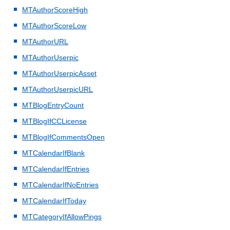
MTAuthorScoreHigh
MTAuthorScoreLow
MTAuthorURL
MTAuthorUserpic
MTAuthorUserpicAsset
MTAuthorUserpicURL
MTBlogEntryCount
MTBlogIfCCLicense
MTBlogIfCommentsOpen
MTCalendarIfBlank
MTCalendarIfEntries
MTCalendarIfNoEntries
MTCalendarIfToday
MTCategoryIfAllowPings