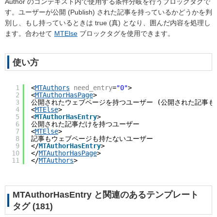
Author のコンテキスト内で使用する条件分岐を行うブロックタグで
す。ユーザーが公開
(Publish)
された記事を持っているかどうかを判
別し、もし持っているときは true
(真)
となり、囲んだ内容を処理し
ます。合わせて
MTElse
ブロックタグを使用できます。
使い方
1
<
MTAuthors
need_entry
=
"0"
>
2
<
MTAuthorHasPage
>
3
公開されたウェブページを持つユーザー (公開された記事も
4
<
MTElse
>
5
<
MTAuthorHasEntry
>
6
公開された記事だけを持つユーザー
7
<
MTElse
>
8
記事もウェブページも持たないユーザー
9
</
MTAuthorHasEntry
>
10
</
MTAuthorHasPage
>
11
</
MTAuthors
>
MTAuthorHasEntry と関連のあるテンプレート
タグ (181)