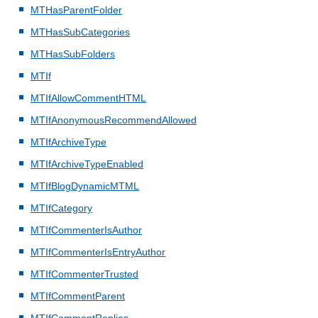
MTHasParentFolder
MTHasSubCategories
MTHasSubFolders
MTIf
MTIfAllowCommentHTML
MTIfAnonymousRecommendAllowed
MTIfArchiveType
MTIfArchiveTypeEnabled
MTIfBlogDynamicMTML
MTIfCategory
MTIfCommenterIsAuthor
MTIfCommenterIsEntryAuthor
MTIfCommenterTrusted
MTIfCommentParent