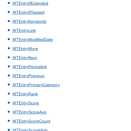
MTEntryIfExtended
MTEntryIfTagged
MTEntryKeywords
MTEntryLink
MTEntryModifiedDate
MTEntryMore
MTEntryNext
MTEntryPermalink
MTEntryPrevious
MTEntryPrimaryCategory
MTEntryRank
MTEntryScore
MTEntryScoreAvg
MTEntryScoreCount
MTEntryScoreHigh