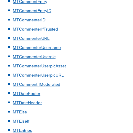
MTCommentEntry
MTCommentEntryID
MTCommenterID
MTCommenterIfTrusted
MTCommenterURL
MTCommenterUsername
MTCommenterUserpic
MTCommenterUserpicAsset
MTCommenterUserpicURL
MTCommentIfModerated
MTDateFooter
MTDateHeader
MTElse
MTElseIf
MTEntries