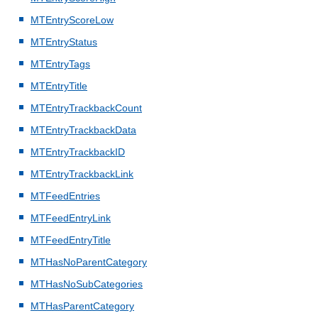
MTEntryScoreLow
MTEntryStatus
MTEntryTags
MTEntryTitle
MTEntryTrackbackCount
MTEntryTrackbackData
MTEntryTrackbackID
MTEntryTrackbackLink
MTFeedEntries
MTFeedEntryLink
MTFeedEntryTitle
MTHasNoParentCategory
MTHasNoSubCategories
MTHasParentCategory