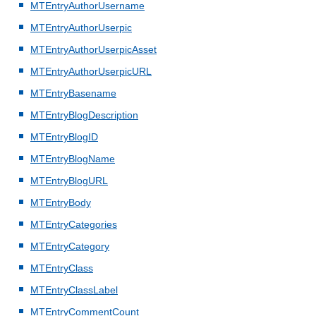
MTEntryAuthorUsername
MTEntryAuthorUserpic
MTEntryAuthorUserpicAsset
MTEntryAuthorUserpicURL
MTEntryBasename
MTEntryBlogDescription
MTEntryBlogID
MTEntryBlogName
MTEntryBlogURL
MTEntryBody
MTEntryCategories
MTEntryCategory
MTEntryClass
MTEntryClassLabel
MTEntryCommentCount