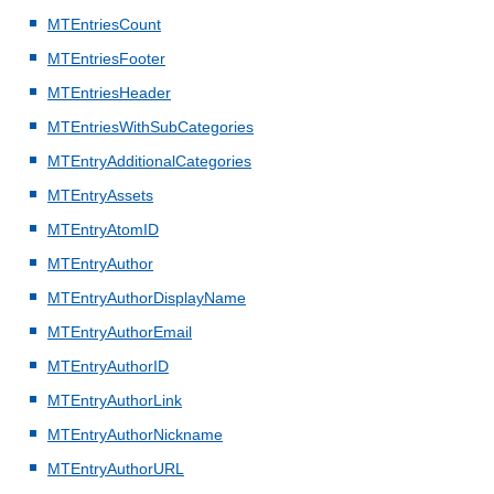
MTEntriesCount
MTEntriesFooter
MTEntriesHeader
MTEntriesWithSubCategories
MTEntryAdditionalCategories
MTEntryAssets
MTEntryAtomID
MTEntryAuthor
MTEntryAuthorDisplayName
MTEntryAuthorEmail
MTEntryAuthorID
MTEntryAuthorLink
MTEntryAuthorNickname
MTEntryAuthorURL