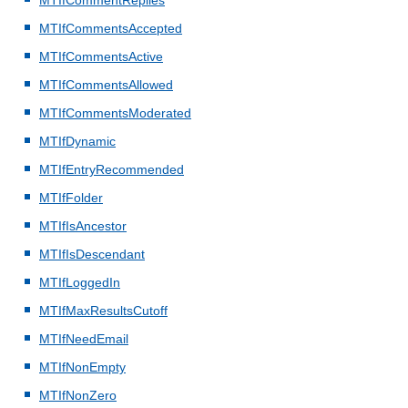
MTIfCommentReplies
MTIfCommentsAccepted
MTIfCommentsActive
MTIfCommentsAllowed
MTIfCommentsModerated
MTIfDynamic
MTIfEntryRecommended
MTIfFolder
MTIfIsAncestor
MTIfIsDescendant
MTIfLoggedIn
MTIfMaxResultsCutoff
MTIfNeedEmail
MTIfNonEmpty
MTIfNonZero