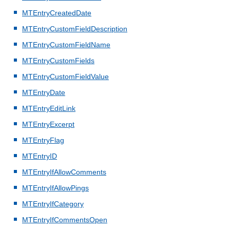
MTEntryCreatedDate
MTEntryCustomFieldDescription
MTEntryCustomFieldName
MTEntryCustomFields
MTEntryCustomFieldValue
MTEntryDate
MTEntryEditLink
MTEntryExcerpt
MTEntryFlag
MTEntryID
MTEntryIfAllowComments
MTEntryIfAllowPings
MTEntryIfCategory
MTEntryIfCommentsOpen