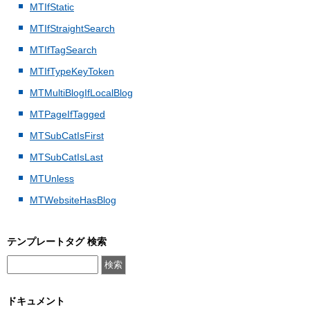
MTIfStatic
MTIfStraightSearch
MTIfTagSearch
MTIfTypeKeyToken
MTMultiBlogIfLocalBlog
MTPageIfTagged
MTSubCatIsFirst
MTSubCatIsLast
MTUnless
MTWebsiteHasBlog
テンプレートタグ 検索
ドキュメント