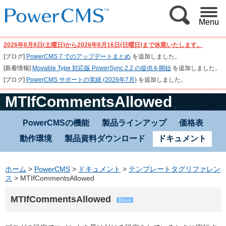
Menu
2026年8月8日(土曜日)から2026年8月16日(日曜日)まで休業いたします。
[ブログ]
PowerCMS 7 でのアップデートまとめ
を追加しました。
[新着情報]
Movable Type 対応版 PowerSync 2.2 の提供を開始
を追加しました。
[ブログ]
PowerCMS サポートの実績 (2026年7月)
を追加しました。
MTIfCommentsAllowed
PowerCMSの機能
製品ラインアップ
価格表
動作環境
製品資料ダウンロード
ドキュメント
ホーム
>
PowerCMS
>
ドキュメント
>
テンプレートタグリファレン
ス
>
MTIfCommentsAllowed
MTIfCommentsAllowed
Block