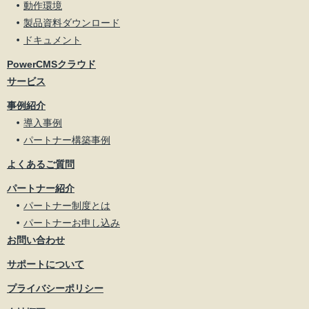
動作環境
製品資料ダウンロード
ドキュメント
PowerCMSクラウド
サービス
事例紹介
導入事例
パートナー構築事例
よくあるご質問
パートナー紹介
パートナー制度とは
パートナーお申し込み
お問い合わせ
サポートについて
プライバシーポリシー