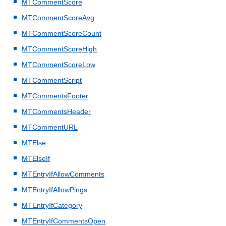
MTCommentScore
MTCommentScoreAvg
MTCommentScoreCount
MTCommentScoreHigh
MTCommentScoreLow
MTCommentScript
MTCommentsFooter
MTCommentsHeader
MTCommentURL
MTElse
MTElseIf
MTEntryIfAllowComments
MTEntryIfAllowPings
MTEntryIfCategory
MTEntryIfCommentsOpen