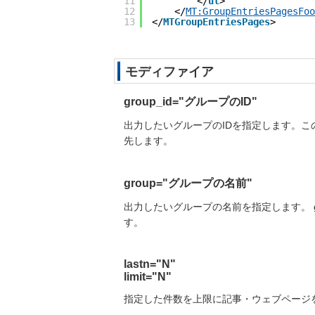
11
</
ul
>
12
</
MT:GroupEntriesPagesFoo
13
</
MTGroupEntriesPages
>
モディファイア
group_id="
グループのID
"
出力したいグループのIDを指定します。こ
先します。
group="
グループの名前
"
出力したいグループの名前を指定します。
す。
lastn="
N
"
limit="
N
"
指定した件数を上限に記事・ウェブページを