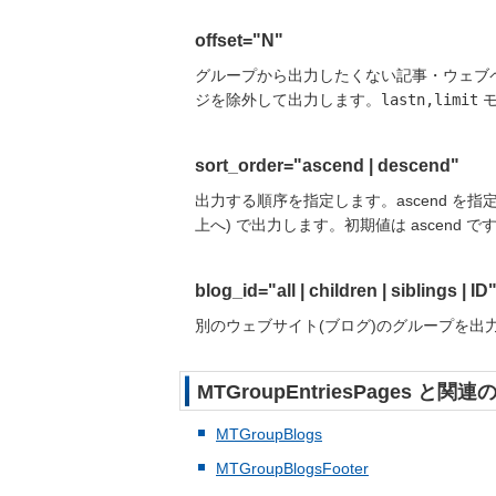
offset="N"
グループから出力したくない記事・ウェブ
ジを除外して出力します。
lastn,limit
モ
sort_order="
ascend
|
descend
"
出力する順序を指定します。
ascend
を指
上へ)
で出力します。初期値は
ascend
です
blog_id="
all
|
children
|
siblings
|
ID
別のウェブサイト(ブログ)のグループを出力し
MTGroupEntriesPages と
MTGroupBlogs
MTGroupBlogsFooter