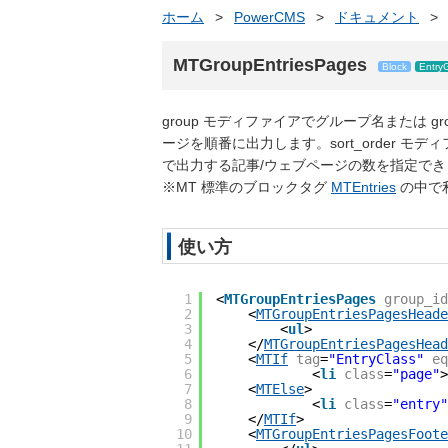
ホーム
>
PowerCMS
>
ドキュメント
>
MTGroupEntriesPages
Block
Entry
group モディファイアでグループ名または g
ージを順番に出力します。sort_order モディ
で出力する記事/ウェブページの数を指定でき
※MT 標準のブロックタグ
MTEntries
の中で
使い方
1
<
MTGroupEntriesPages
group_id
2
<
MTGroupEntriesPagesHeade
3
<
ul
>
4
</
MTGroupEntriesPagesHead
5
<
MTIf
tag
=
"EntryClass"
eq
6
<
li
class
=
"page"
>
7
<
MTElse
>
8
<
li
class
=
"entry"
9
</
MTIf
>
10
<
MTGroupEntriesPagesFoote