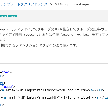
テンプレートタグリファレンス
>
MTGroupEntriesPages
Group
Group
roup_id モディファイアでグループの ID を指定してグループの記事/ウ
ファイアで降順（descend）または昇順（ascend）を、lastn モディフ
ます。
利用できるファンクションタグがそのまま使えます。
=
"54"
>
r
>
er
>
=
"page"
>
<
a
href="<$
MTPagePermalink
$>"><$
MTPageTitle
$></
a
></
li
>
><
a
href="<$
MTEntryPermalink
$>"><$
MTEntryTitle
$></
a
></
li
r
>