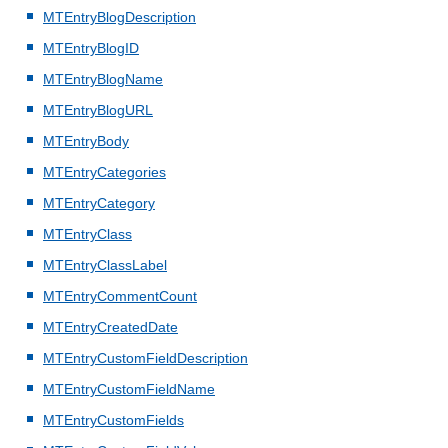
MTEntryBlogDescription
MTEntryBlogID
MTEntryBlogName
MTEntryBlogURL
MTEntryBody
MTEntryCategories
MTEntryCategory
MTEntryClass
MTEntryClassLabel
MTEntryCommentCount
MTEntryCreatedDate
MTEntryCustomFieldDescription
MTEntryCustomFieldName
MTEntryCustomFields