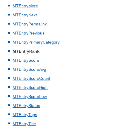
MTEntryMore
MTEntryNext
MTEntryPermalink
MTEntryPrevious
MTEntryPrimaryCategory
MTEntryRank
MTEntryScore
MTEntryScoreAvg
MTEntryScoreCount
MTEntryScoreHigh
MTEntryScoreLow
MTEntryStatus
MTEntryTags
MTEntryTitle