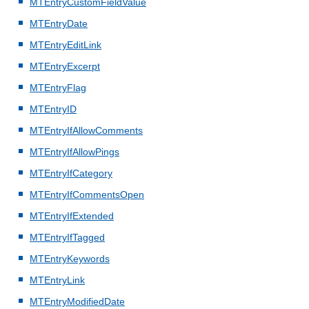
MTEntryCustomFieldValue
MTEntryDate
MTEntryEditLink
MTEntryExcerpt
MTEntryFlag
MTEntryID
MTEntryIfAllowComments
MTEntryIfAllowPings
MTEntryIfCategory
MTEntryIfCommentsOpen
MTEntryIfExtended
MTEntryIfTagged
MTEntryKeywords
MTEntryLink
MTEntryModifiedDate