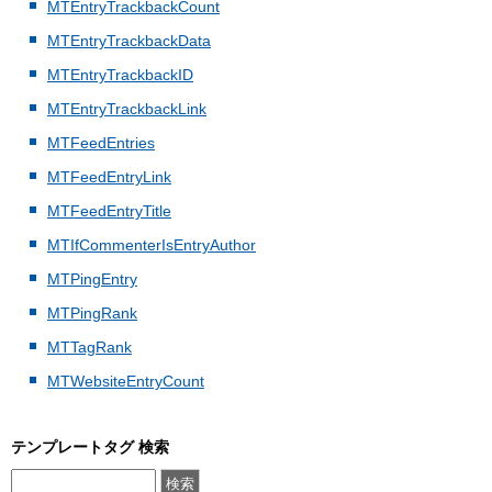
MTEntryTrackbackCount
MTEntryTrackbackData
MTEntryTrackbackID
MTEntryTrackbackLink
MTFeedEntries
MTFeedEntryLink
MTFeedEntryTitle
MTIfCommenterIsEntryAuthor
MTPingEntry
MTPingRank
MTTagRank
MTWebsiteEntryCount
テンプレートタグ 検索