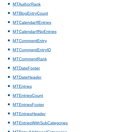
MTAuthorRank
MTBlogEntryCount
MTCalendarIfEntries
MTCalendarIfNoEntries
MTCommentEntry
MTCommentEntryID
MTCommentRank
MTDateFooter
MTDateHeader
MTEntries
MTEntriesCount
MTEntriesFooter
MTEntriesHeader
MTEntriesWithSubCategories