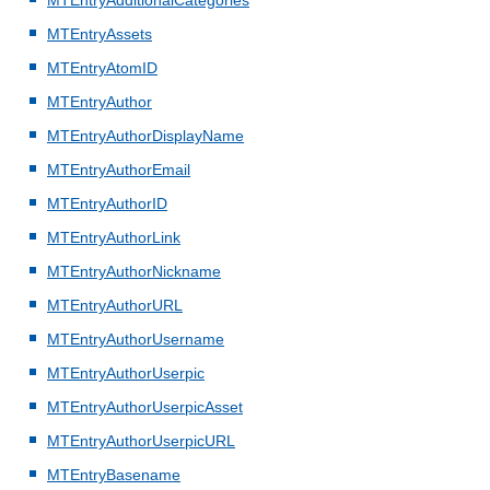
MTEntryAdditionalCategories
MTEntryAssets
MTEntryAtomID
MTEntryAuthor
MTEntryAuthorDisplayName
MTEntryAuthorEmail
MTEntryAuthorID
MTEntryAuthorLink
MTEntryAuthorNickname
MTEntryAuthorURL
MTEntryAuthorUsername
MTEntryAuthorUserpic
MTEntryAuthorUserpicAsset
MTEntryAuthorUserpicURL
MTEntryBasename