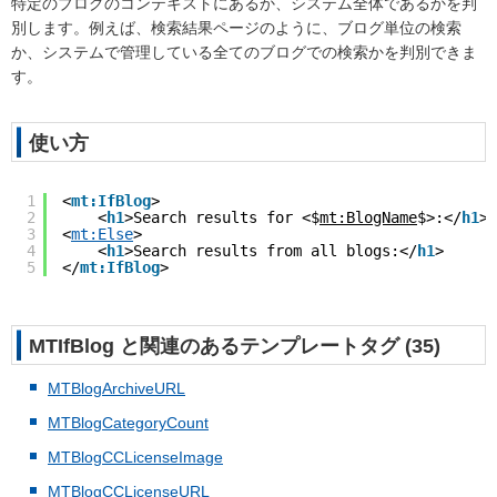
特定のブログのコンテキストにあるか、システム全体であるかを判
別します。例えば、検索結果ページのように、ブログ単位の検索
か、システムで管理している全てのブログでの検索かを判別できま
す。
使い方
1
<
mt:IfBlog
>
2
<
h1
>Search results for <$
mt:BlogName
$>:</
h1
>
3
<
mt:Else
>
4
<
h1
>Search results from all blogs:</
h1
>
5
</
mt:IfBlog
>
MTIfBlog と関連のあるテンプレートタグ (35)
MTBlogArchiveURL
MTBlogCategoryCount
MTBlogCCLicenseImage
MTBlogCCLicenseURL