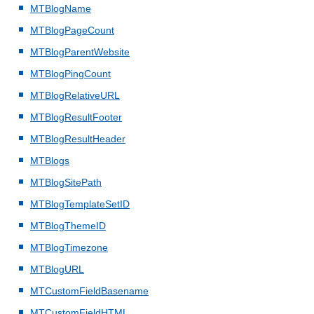
MTBlogName
MTBlogPageCount
MTBlogParentWebsite
MTBlogPingCount
MTBlogRelativeURL
MTBlogResultFooter
MTBlogResultHeader
MTBlogs
MTBlogSitePath
MTBlogTemplateSetID
MTBlogThemeID
MTBlogTimezone
MTBlogURL
MTCustomFieldBasename
MTCustomFieldHTML