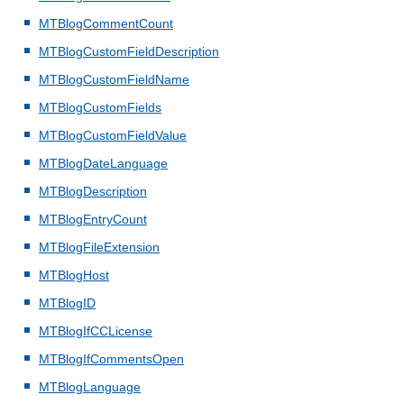
MTBlogCommentCount
MTBlogCustomFieldDescription
MTBlogCustomFieldName
MTBlogCustomFields
MTBlogCustomFieldValue
MTBlogDateLanguage
MTBlogDescription
MTBlogEntryCount
MTBlogFileExtension
MTBlogHost
MTBlogID
MTBlogIfCCLicense
MTBlogIfCommentsOpen
MTBlogLanguage