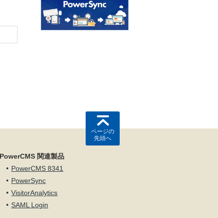
ページの
先頭へ
PowerCMS 関連製品
PowerCMS 8341
PowerSync
VisitorAnalytics
SAML Login