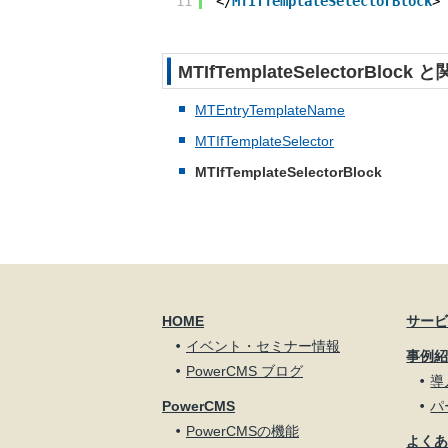
11
</
MTIfTemplateSelectorBlock
>
MTIfTemplateSelectorBl
MTEntryTemplateName
MTIfTemplateSelector
MTIfTemplateSelectorBlock
HOME
サー
イベント・セミナー情報
事例
PowerCMS ブログ
導
PowerCMS
パ
PowerCMSの機能
よく