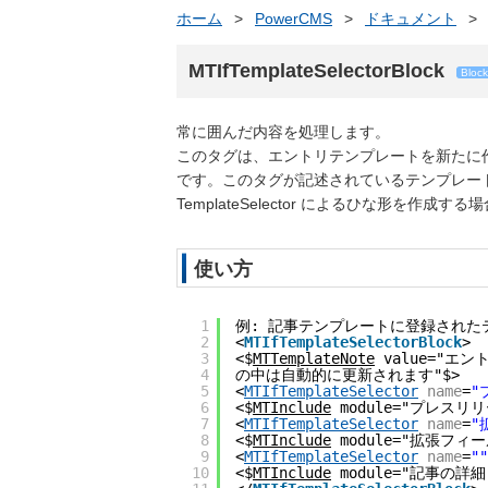
ホーム
>
PowerCMS
>
ドキュメント
>
MTIfTemplateSelectorBlock
Block
常に囲んだ内容を処理します。
このタグは、エントリテンプレートを新たに
です。このタグが記述されているテンプレート
TemplateSelector によるひな形
使い方
1
例: 記事テンプレートに登録された
2
<
MTIfTemplateSelectorBlock
>
3
<$
MTTemplateNote
 value="エン
4
の中は自動的に更新されます"$>
5
<
MTIfTemplateSelector
name
=
"
6
<$
MTInclude
 module="プレスリ
7
<
MTIfTemplateSelector
name
=
"
8
<$
MTInclude
 module="拡張フィ
9
<
MTIfTemplateSelector
name
=
""
10
<$
MTInclude
 module="記事の詳細"