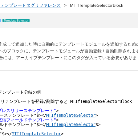
テンプレートタグリファレンス
>
MTIfTemplateSelectorBlock
TemplateSelector
作成して追加した時に自動的にテンプレートモジュールを追加するため
のブロックに、テンプレートモジュールが自動登録 / 自動削除されま
を作成する場合には、アーカイブテンプレートにこのタグが入っている必要がありま
テンプレート分岐の例
トリテンプレートを登録/削除すると MTIfTemplateSelectorBlock
プレスリリーステンプレート"
>
リーステンプレート"$></
MTIfTemplateSelector
>
拡張フィールドテンプレート"
>
ールドテンプレート"$></
MTIfTemplateSelector
$>
>
$></
MTIfTemplateSelector
>