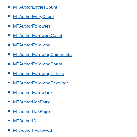
MTAuthorEntriesCount
MTAuthorEntryCount
MTAuthorFollowers
MTAuthorFollowersCount
MTAuthorFollowing
MTAuthorFollowingComments
MTAuthorFollowingCount
MTAuthorFollowingEntries
MTAuthorFollowingFavorites
MTAuthorFollowLink
MTAuthorHasEntry
MTAuthorHasPage
MTAuthorID
MTAuthorIfFollowed