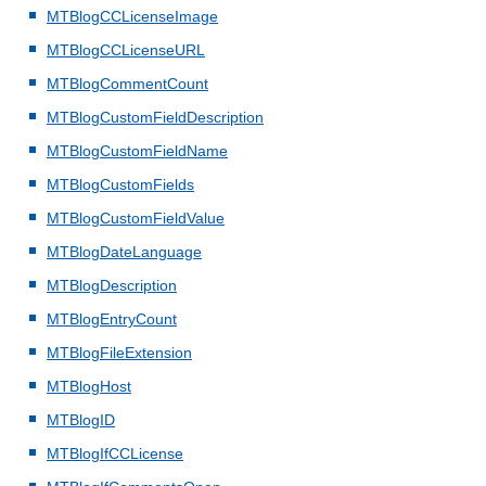
MTBlogCCLicenseImage
MTBlogCCLicenseURL
MTBlogCommentCount
MTBlogCustomFieldDescription
MTBlogCustomFieldName
MTBlogCustomFields
MTBlogCustomFieldValue
MTBlogDateLanguage
MTBlogDescription
MTBlogEntryCount
MTBlogFileExtension
MTBlogHost
MTBlogID
MTBlogIfCCLicense