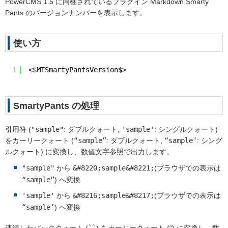
PowerCMS 1.5 に同梱されているプラグイン Markdown Smarty
Pants のバージョンナンバーを表示します。
使い方
1
<$MTSmartyPantsVersion$>
SmartyPants の処理
引用符
(
"sample"
: ダブルクォート,
'sample'
: シングルクォート)
をカーリークォート
(
“sample”
: ダブルクォート,
“sample’
: シング
ルクォート)
に変換し、数値文字参照で出力します。
"sample"
から
&#8220;sample&#8221;
(ブラウザでの表示は
“sample”
)
へ変換
'sample'
から
&#8216;sample&#8217;
(ブラウザでの表示は
“sample’
)
へ変換