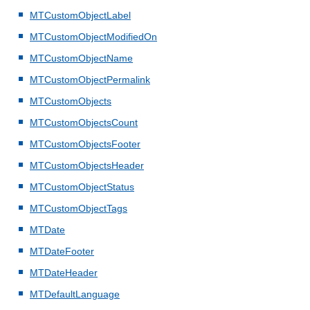
MTCustomObjectLabel
MTCustomObjectModifiedOn
MTCustomObjectName
MTCustomObjectPermalink
MTCustomObjects
MTCustomObjectsCount
MTCustomObjectsFooter
MTCustomObjectsHeader
MTCustomObjectStatus
MTCustomObjectTags
MTDate
MTDateFooter
MTDateHeader
MTDefaultLanguage