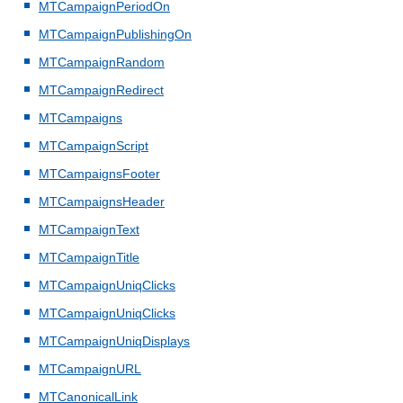
MTCampaignPeriodOn
MTCampaignPublishingOn
MTCampaignRandom
MTCampaignRedirect
MTCampaigns
MTCampaignScript
MTCampaignsFooter
MTCampaignsHeader
MTCampaignText
MTCampaignTitle
MTCampaignUniqClicks
MTCampaignUniqClicks
MTCampaignUniqDisplays
MTCampaignURL
MTCanonicalLink