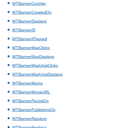
MTBannerCounter
MTBannerCreatedOn
MTBannerDisplays
MTBannerID
MTBannerIfTagged
MTBannerMaxClicks
MTBannerMaxDisplays
MTBannerMaxUniqClicks
MTBannerMaxUniqDisplays
MTBannerMemo
MTBannerMovieURL
MTBannerPeriodOn
MTBannerPublishingOn
MTBannerRandom
MTBannerRedirect