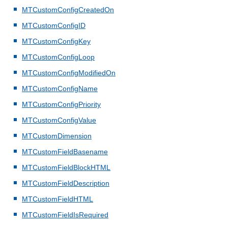
MTCustomConfigCreatedOn
MTCustomConfigID
MTCustomConfigKey
MTCustomConfigLoop
MTCustomConfigModifiedOn
MTCustomConfigName
MTCustomConfigPriority
MTCustomConfigValue
MTCustomDimension
MTCustomFieldBasename
MTCustomFieldBlockHTML
MTCustomFieldDescription
MTCustomFieldHTML
MTCustomFieldIsRequired