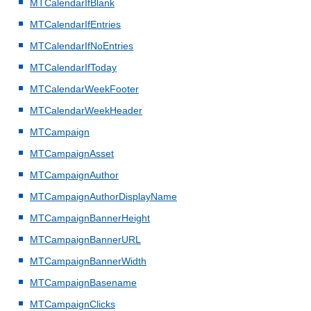
MTCalendarIfBlank
MTCalendarIfEntries
MTCalendarIfNoEntries
MTCalendarIfToday
MTCalendarWeekFooter
MTCalendarWeekHeader
MTCampaign
MTCampaignAsset
MTCampaignAuthor
MTCampaignAuthorDisplayName
MTCampaignBannerHeight
MTCampaignBannerURL
MTCampaignBannerWidth
MTCampaignBasename
MTCampaignClicks