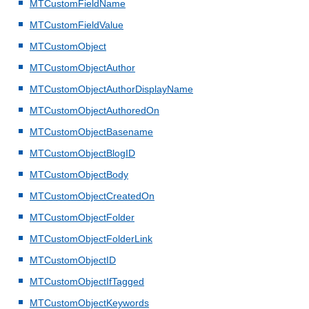
MTCustomFieldName
MTCustomFieldValue
MTCustomObject
MTCustomObjectAuthor
MTCustomObjectAuthorDisplayName
MTCustomObjectAuthoredOn
MTCustomObjectBasename
MTCustomObjectBlogID
MTCustomObjectBody
MTCustomObjectCreatedOn
MTCustomObjectFolder
MTCustomObjectFolderLink
MTCustomObjectID
MTCustomObjectIfTagged
MTCustomObjectKeywords