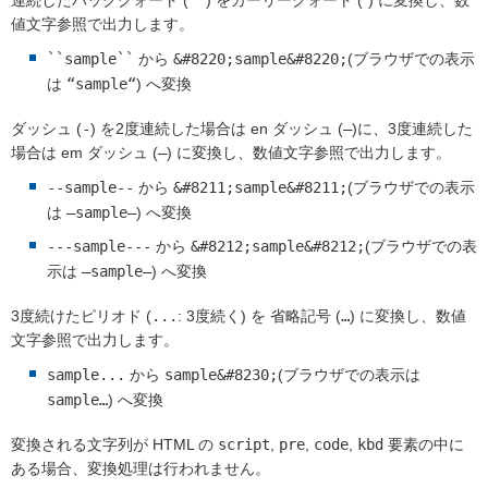
連続したバッククォート
(
``
)
をカーリークォート
(“)
に変換し、数
値文字参照で出力します。
``sample``
から
&#8220;sample&#8220;
(ブラウザでの表示
は
“sample“
)
へ変換
ダッシュ
(
-
)
を2度連続した場合は en ダッシュ
(
–
)
に、3度連続した
場合は em ダッシュ
(
—
)
に変換し、数値文字参照で出力します。
--sample--
から
&#8211;sample&#8211;
(ブラウザでの表示
は
–sample–
)
へ変換
---sample---
から
&#8212;sample&#8212;
(ブラウザでの表
示は
—sample—
)
へ変換
3度続けたピリオド
(
...
: 3度続く)
を 省略記号
(
…
)
に変換し、数値
文字参照で出力します。
sample...
から
sample&#8230;
(ブラウザでの表示は
sample…
)
へ変換
変換される文字列が HTML の
script
,
pre
,
code
,
kbd
要素の中に
ある場合、変換処理は行われません。