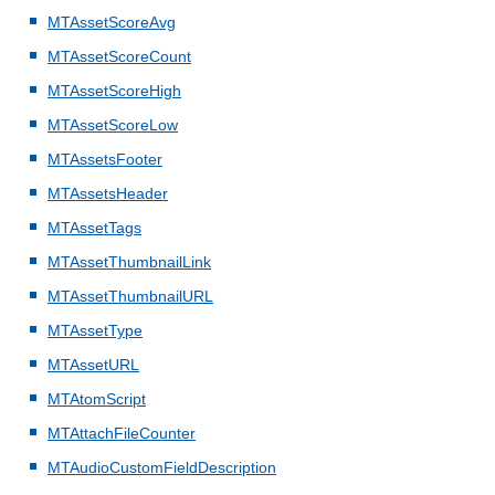
MTAssetScoreAvg
MTAssetScoreCount
MTAssetScoreHigh
MTAssetScoreLow
MTAssetsFooter
MTAssetsHeader
MTAssetTags
MTAssetThumbnailLink
MTAssetThumbnailURL
MTAssetType
MTAssetURL
MTAtomScript
MTAttachFileCounter
MTAudioCustomFieldDescription