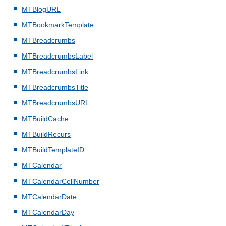
MTBlogURL
MTBookmarkTemplate
MTBreadcrumbs
MTBreadcrumbsLabel
MTBreadcrumbsLink
MTBreadcrumbsTitle
MTBreadcrumbsURL
MTBuildCache
MTBuildRecurs
MTBuildTemplateID
MTCalendar
MTCalendarCellNumber
MTCalendarDate
MTCalendarDay