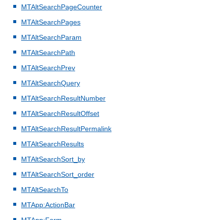
MTAltSearchPageCounter
MTAltSearchPages
MTAltSearchParam
MTAltSearchPath
MTAltSearchPrev
MTAltSearchQuery
MTAltSearchResultNumber
MTAltSearchResultOffset
MTAltSearchResultPermalink
MTAltSearchResults
MTAltSearchSort_by
MTAltSearchSort_order
MTAltSearchTo
MTApp:ActionBar