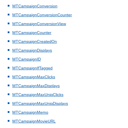
MTCampaignConversion
MTCampaignConversionCounter
MTCampaignConversionView
MTCampaignCounter
MTCampaignCreatedOn
MTCampaignDisplays
MTCampaignID
MTCampaignIfTagged
MTCampaignMaxClicks
MTCampaignMaxDisplays
MTCampaignMaxUniqClicks
MTCampaignMaxUniqDisplays
MTCampaignMemo
MTCampaignMovieURL