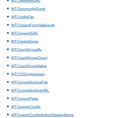
MTCommentURL
MTCommunityScript
MTConfigFile
MTContactFormStaticLink
MTConvertSJIS
MTCookieDump
MTCountGroupBy
MTCountGroupCount
MTCountGroupValue
MTCSSCompressor
MTCurrentArchiveFile
MTCurrentArchiveURL
MTCurrentPage
MTCustomConfig
MTCustomConfigAuthorDisplayName