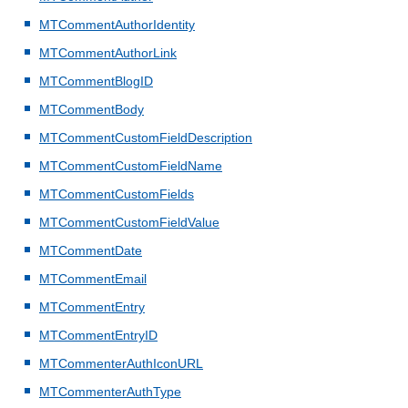
MTCommentAuthorIdentity
MTCommentAuthorLink
MTCommentBlogID
MTCommentBody
MTCommentCustomFieldDescription
MTCommentCustomFieldName
MTCommentCustomFields
MTCommentCustomFieldValue
MTCommentDate
MTCommentEmail
MTCommentEntry
MTCommentEntryID
MTCommenterAuthIconURL
MTCommenterAuthType