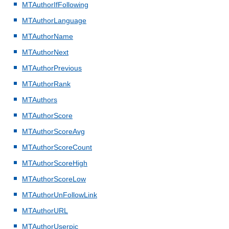
MTAuthorIfFollowing
MTAuthorLanguage
MTAuthorName
MTAuthorNext
MTAuthorPrevious
MTAuthorRank
MTAuthors
MTAuthorScore
MTAuthorScoreAvg
MTAuthorScoreCount
MTAuthorScoreHigh
MTAuthorScoreLow
MTAuthorUnFollowLink
MTAuthorURL
MTAuthorUserpic