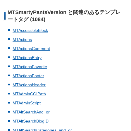
MTSmartyPantsVersion と関連のあるテンプレ
ートタグ (1084)
MTAccessibleBlock
MTActions
MTActionsComment
MTActionsEntry
MTActionsFavorite
MTActionsFooter
MTActionsHeader
MTAdminCGIPath
MTAdminScript
MTAltSearchAnd_or
MTAltSearchBlogID
MTAltSearchCategories_and_or