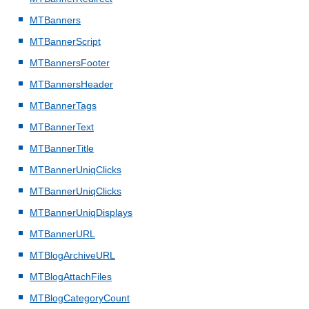
MTBanners
MTBannerScript
MTBannersFooter
MTBannersHeader
MTBannerTags
MTBannerText
MTBannerTitle
MTBannerUniqClicks
MTBannerUniqClicks
MTBannerUniqDisplays
MTBannerURL
MTBlogArchiveURL
MTBlogAttachFiles
MTBlogCategoryCount