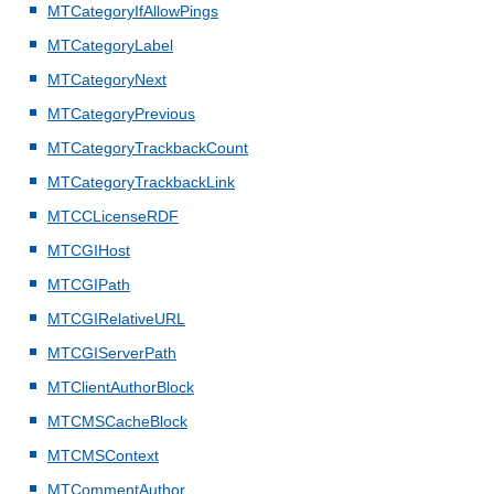
MTCategoryIfAllowPings
MTCategoryLabel
MTCategoryNext
MTCategoryPrevious
MTCategoryTrackbackCount
MTCategoryTrackbackLink
MTCCLicenseRDF
MTCGIHost
MTCGIPath
MTCGIRelativeURL
MTCGIServerPath
MTClientAuthorBlock
MTCMSCacheBlock
MTCMSContext
MTCommentAuthor