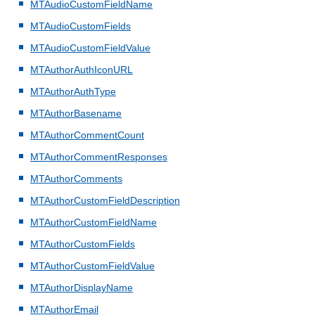
MTAudioCustomFieldName
MTAudioCustomFields
MTAudioCustomFieldValue
MTAuthorAuthIconURL
MTAuthorAuthType
MTAuthorBasename
MTAuthorCommentCount
MTAuthorCommentResponses
MTAuthorComments
MTAuthorCustomFieldDescription
MTAuthorCustomFieldName
MTAuthorCustomFields
MTAuthorCustomFieldValue
MTAuthorDisplayName
MTAuthorEmail