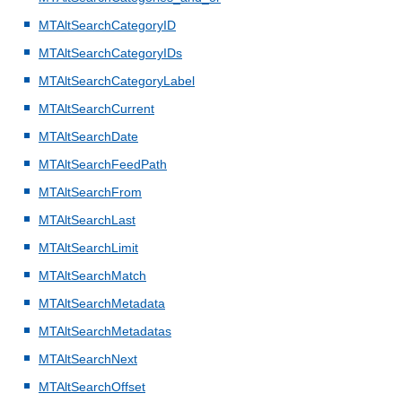
MTAltSearchCategoryID
MTAltSearchCategoryIDs
MTAltSearchCategoryLabel
MTAltSearchCurrent
MTAltSearchDate
MTAltSearchFeedPath
MTAltSearchFrom
MTAltSearchLast
MTAltSearchLimit
MTAltSearchMatch
MTAltSearchMetadata
MTAltSearchMetadatas
MTAltSearchNext
MTAltSearchOffset