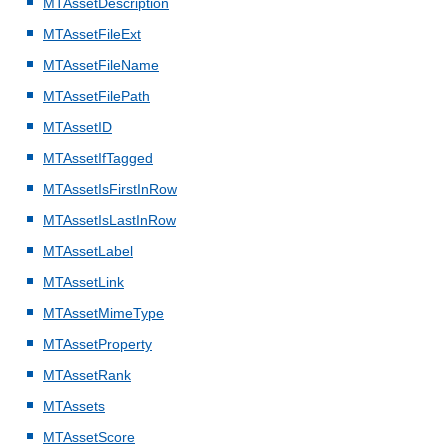
MTAssetDescription
MTAssetFileExt
MTAssetFileName
MTAssetFilePath
MTAssetID
MTAssetIfTagged
MTAssetIsFirstInRow
MTAssetIsLastInRow
MTAssetLabel
MTAssetLink
MTAssetMimeType
MTAssetProperty
MTAssetRank
MTAssets
MTAssetScore