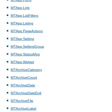
MTApp:Form
MTApp:Link
MTApp:ListFilters
MTApp:Listing
MTApp:PageActions
MTApp:Setting
MTApp:SettingGroup
MTApp:StatusMsg
MTApp:Widget
MTArchiveCategory
MTArchiveCount
MTArchiveDate
MTArchiveDateEnd
MTArchiveFile
MTArchiveLabel