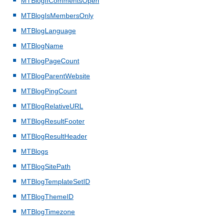
MTBlogIfCommentsOpen
MTBlogIsMembersOnly
MTBlogLanguage
MTBlogName
MTBlogPageCount
MTBlogParentWebsite
MTBlogPingCount
MTBlogRelativeURL
MTBlogResultFooter
MTBlogResultHeader
MTBlogs
MTBlogSitePath
MTBlogTemplateSetID
MTBlogThemeID
MTBlogTimezone