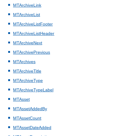
MTArchiveLink
MTArchiveList
MTArchiveListFooter
MTArchiveListHeader
MTArchiveNext
MTArchivePrevious
MTArchives
MTArchiveTitle
MTArchiveType
MTArchiveTypeLabel
MTAsset
MTAssetAddedBy
MTAssetCount
MTAssetDateAdded