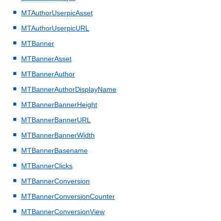
MTAuthorUserpicAsset
MTAuthorUserpicURL
MTBanner
MTBannerAsset
MTBannerAuthor
MTBannerAuthorDisplayName
MTBannerBannerHeight
MTBannerBannerURL
MTBannerBannerWidth
MTBannerBasename
MTBannerClicks
MTBannerConversion
MTBannerConversionCounter
MTBannerConversionView