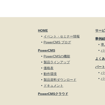
HOME
サー
イベント・セミナー情報
事例
PowerCMS ブログ
導
PowerCMS
パ
PowerCMSの機能
よく
製品ラインアップ
パー
価格表
パ
動作環境
パ
製品資料ダウンロード
ドキュメント
PowerCMSクラウド