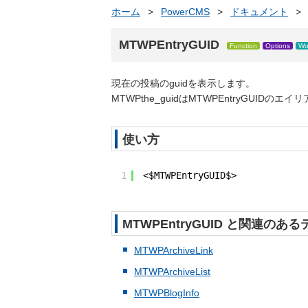
ホーム
>
PowerCMS
>
ドキュメント
>
MTWPEntryGUID
Function
Options
Wo
現在の投稿のguidを表示します。
MTWPthe_guidはMTWPEntryGUIDのエ
使い方
1
<$MTWPEntryGUID$>
MTWPEntryGUID と関連のある
MTWPArchiveLink
MTWPArchiveList
MTWPBlogInfo