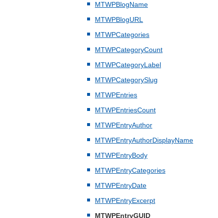
MTWPBlogName
MTWPBlogURL
MTWPCategories
MTWPCategoryCount
MTWPCategoryLabel
MTWPCategorySlug
MTWPEntries
MTWPEntriesCount
MTWPEntryAuthor
MTWPEntryAuthorDisplayName
MTWPEntryBody
MTWPEntryCategories
MTWPEntryDate
MTWPEntryExcerpt
MTWPEntryGUID