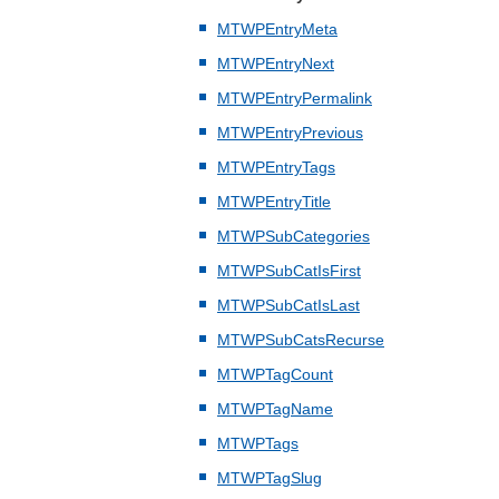
MTWPEntryMeta
MTWPEntryNext
MTWPEntryPermalink
MTWPEntryPrevious
MTWPEntryTags
MTWPEntryTitle
MTWPSubCategories
MTWPSubCatIsFirst
MTWPSubCatIsLast
MTWPSubCatsRecurse
MTWPTagCount
MTWPTagName
MTWPTags
MTWPTagSlug