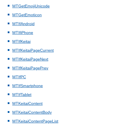
MTGetEmojiUnicode
MTGetEmoticon
MTIfAndroid
MTIfiPhone
MTIfKeitai
MTIfKeitaiPageCurrent
MTIfKeitaiPageNext
MTIfKeitaiPagePrev
MTIfPC
MTIfSmartphone
MTIfTablet
MTKeitaiContent
MTKeitaiContentBody
MTKeitaiContentPageList