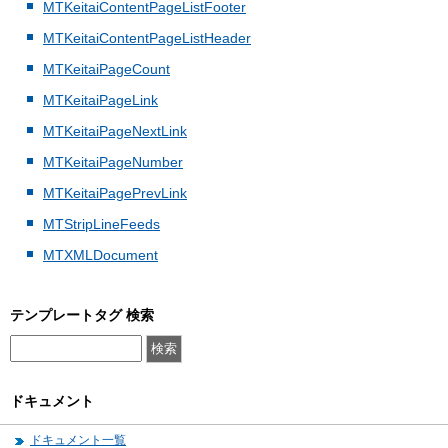
MTKeitaiContentPageListFooter
MTKeitaiContentPageListHeader
MTKeitaiPageCount
MTKeitaiPageLink
MTKeitaiPageNextLink
MTKeitaiPageNumber
MTKeitaiPagePrevLink
MTStripLineFeeds
MTXMLDocument
テンプレートタグ 検索
ドキュメント
ドキュメント一覧