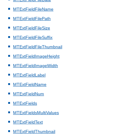
MTExtFieldFileName
MTExtFieldFilePath
MTExtFieldFileSize
MTExtFieldFileSuffix
MTExtFieldFileThumbnail
MTExtFieldImageHeight
MTExtFieldImageWidth
MTExtFieldLabel
MTExtFieldName
MTExtFieldNum
MTExtFields
MTExtFieldsMultiValues
MTExtFieldText
MTExtFieldThumbnail