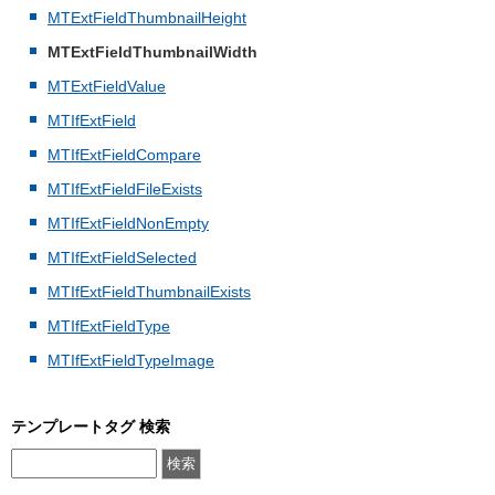
MTExtFieldThumbnailHeight
MTExtFieldThumbnailWidth
MTExtFieldValue
MTIfExtField
MTIfExtFieldCompare
MTIfExtFieldFileExists
MTIfExtFieldNonEmpty
MTIfExtFieldSelected
MTIfExtFieldThumbnailExists
MTIfExtFieldType
MTIfExtFieldTypeImage
テンプレートタグ 検索