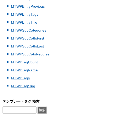
MTWPEntryPrevious
MTWPEntryTags
MTWPEntryTitle
MTWPSubCategories
MTWPSubCatIsFirst
MTWPSubCatIsLast
MTWPSubCatsRecurse
MTWPTagCount
MTWPTagName
MTWPTags
MTWPTagSlug
テンプレートタグ 検索