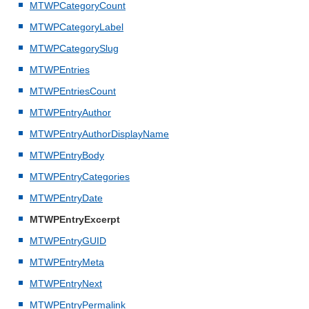
MTWPCategoryCount
MTWPCategoryLabel
MTWPCategorySlug
MTWPEntries
MTWPEntriesCount
MTWPEntryAuthor
MTWPEntryAuthorDisplayName
MTWPEntryBody
MTWPEntryCategories
MTWPEntryDate
MTWPEntryExcerpt
MTWPEntryGUID
MTWPEntryMeta
MTWPEntryNext
MTWPEntryPermalink