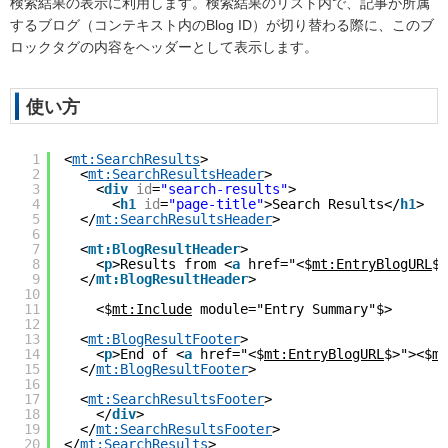
検索結果の表示に利用します。検索結果のリスト内で、記事が所属
するブログ（コンテキスト内のBlog ID）が切り替わる際に、このブ
ロックタグの内容をヘッダーとして表示します。
使い方
1
<
mt:SearchResults
>
2
<
mt:SearchResultsHeader
>
3
<
div
id
=
"search-results"
>
4
<
h1
id
=
"page-title"
>Search Results</
h1
>
5
</
mt:SearchResultsHeader
>
6
7
<
mt:BlogResultHeader
>
8
<
p
>Results from <
a
href="<$
mt:EntryBlogURL
$>
9
</
mt:BlogResultHeader
>
10
11
<$
mt:Include
 module="Entry Summary"$>
12
13
<
mt:BlogResultFooter
>
14
<
p
>End of <
a
href="<$
mt:EntryBlogURL
$>"><$
mt
15
</
mt:BlogResultFooter
>
16
17
<
mt:SearchResultsFooter
>
18
</
div
>
19
</
mt:SearchResultsFooter
>
20
</
mt:SearchResults
>