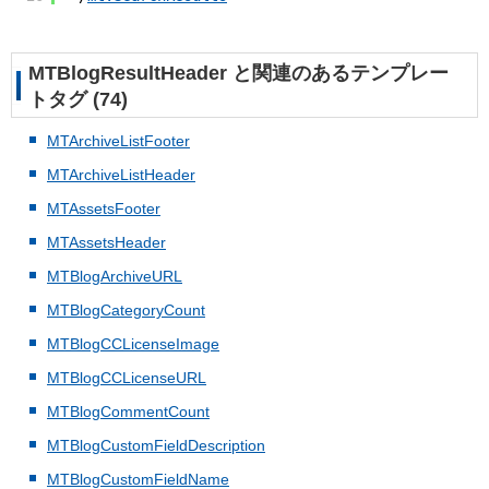
MTBlogResultHeader と関連のあるテンプレー
トタグ (74)
MTArchiveListFooter
MTArchiveListHeader
MTAssetsFooter
MTAssetsHeader
MTBlogArchiveURL
MTBlogCategoryCount
MTBlogCCLicenseImage
MTBlogCCLicenseURL
MTBlogCommentCount
MTBlogCustomFieldDescription
MTBlogCustomFieldName