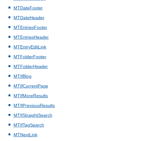
MTDateFooter
MTDateHeader
MTEntriesFooter
MTEntriesHeader
MTEntryEditLink
MTFolderFooter
MTFolderHeader
MTIfBlog
MTIfCurrentPage
MTIfMoreResults
MTIfPreviousResults
MTIfStraightSearch
MTIfTagSearch
MTNextLink