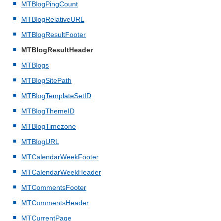
MTBlogPingCount
MTBlogRelativeURL
MTBlogResultFooter
MTBlogResultHeader
MTBlogs
MTBlogSitePath
MTBlogTemplateSetID
MTBlogThemeID
MTBlogTimezone
MTBlogURL
MTCalendarWeekFooter
MTCalendarWeekHeader
MTCommentsFooter
MTCommentsHeader
MTCurrentPage