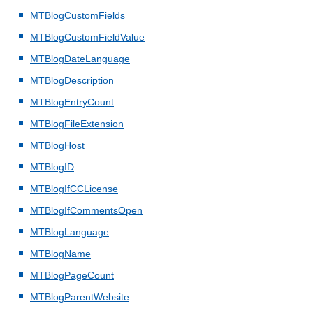
MTBlogCustomFields
MTBlogCustomFieldValue
MTBlogDateLanguage
MTBlogDescription
MTBlogEntryCount
MTBlogFileExtension
MTBlogHost
MTBlogID
MTBlogIfCCLicense
MTBlogIfCommentsOpen
MTBlogLanguage
MTBlogName
MTBlogPageCount
MTBlogParentWebsite