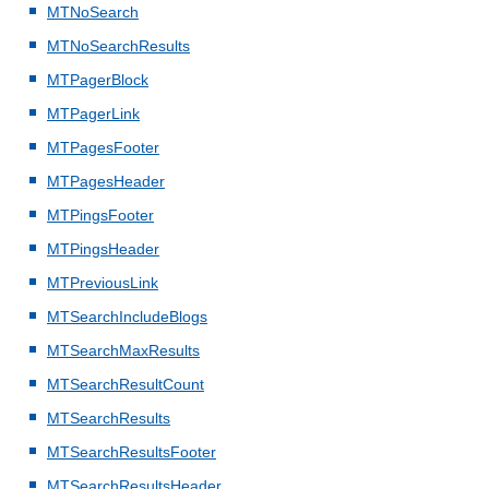
MTNoSearch
MTNoSearchResults
MTPagerBlock
MTPagerLink
MTPagesFooter
MTPagesHeader
MTPingsFooter
MTPingsHeader
MTPreviousLink
MTSearchIncludeBlogs
MTSearchMaxResults
MTSearchResultCount
MTSearchResults
MTSearchResultsFooter
MTSearchResultsHeader