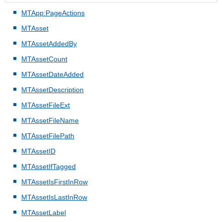
MTApp:PageActions
MTAsset
MTAssetAddedBy
MTAssetCount
MTAssetDateAdded
MTAssetDescription
MTAssetFileExt
MTAssetFileName
MTAssetFilePath
MTAssetID
MTAssetIfTagged
MTAssetIsFirstInRow
MTAssetIsLastInRow
MTAssetLabel