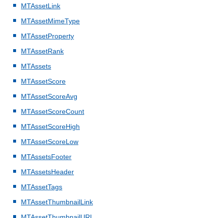
MTAssetLink
MTAssetMimeType
MTAssetProperty
MTAssetRank
MTAssets
MTAssetScore
MTAssetScoreAvg
MTAssetScoreCount
MTAssetScoreHigh
MTAssetScoreLow
MTAssetsFooter
MTAssetsHeader
MTAssetTags
MTAssetThumbnailLink
MTAssetThumbnailURL