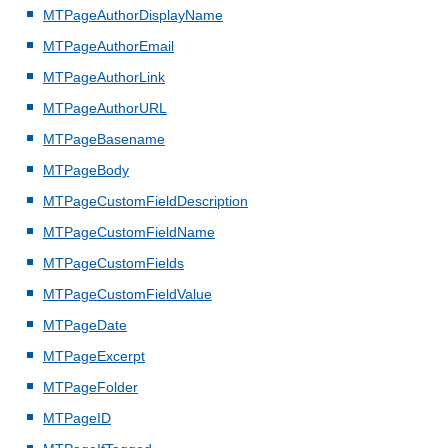
MTPageAuthorDisplayName
MTPageAuthorEmail
MTPageAuthorLink
MTPageAuthorURL
MTPageBasename
MTPageBody
MTPageCustomFieldDescription
MTPageCustomFieldName
MTPageCustomFields
MTPageCustomFieldValue
MTPageDate
MTPageExcerpt
MTPageFolder
MTPageID