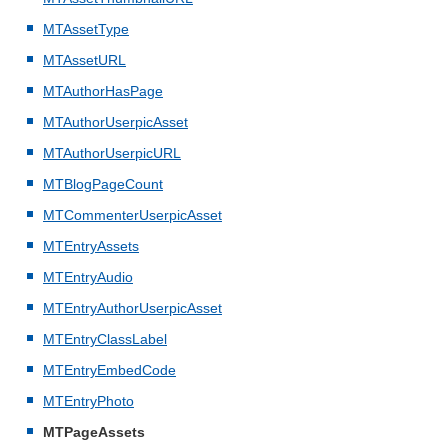
MTAssetType
MTAssetURL
MTAuthorHasPage
MTAuthorUserpicAsset
MTAuthorUserpicURL
MTBlogPageCount
MTCommenterUserpicAsset
MTEntryAssets
MTEntryAudio
MTEntryAuthorUserpicAsset
MTEntryClassLabel
MTEntryEmbedCode
MTEntryPhoto
MTPageAssets