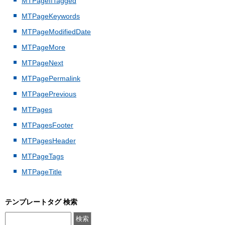
MTPageIfTagged
MTPageKeywords
MTPageModifiedDate
MTPageMore
MTPageNext
MTPagePermalink
MTPagePrevious
MTPages
MTPagesFooter
MTPagesHeader
MTPageTags
MTPageTitle
テンプレートタグ 検索