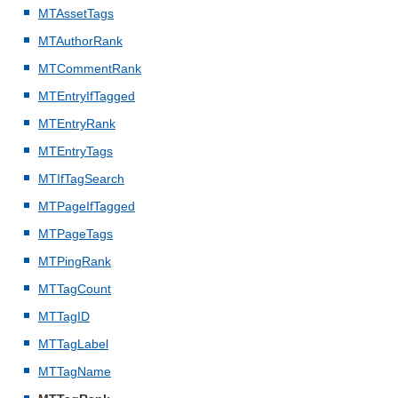
MTAssetTags
MTAuthorRank
MTCommentRank
MTEntryIfTagged
MTEntryRank
MTEntryTags
MTIfTagSearch
MTPageIfTagged
MTPageTags
MTPingRank
MTTagCount
MTTagID
MTTagLabel
MTTagName