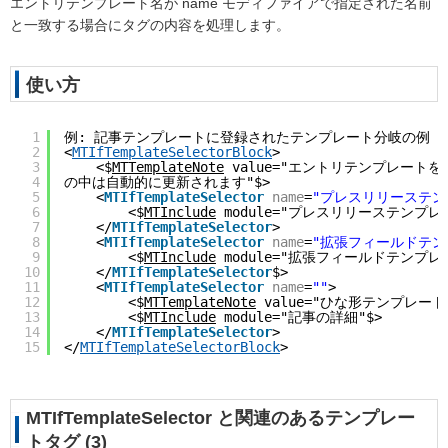
エントリテンプレート名が name モディファイアで指定された名前
と一致する場合にタグの内容を処理します。
使い方
1
例: 記事テンプレートに登録されたテンプレート分岐の例
2
<
MTIfTemplateSelectorBlock
>
3
<$
MTTemplateNote
 value="エントリテンプレート
4
の中は自動的に更新されます"$>
5
<
MTIfTemplateSelector
name
=
"プレスリリーステン
6
<$
MTInclude
 module="プレスリリーステンプレ
7
</
MTIfTemplateSelector
>
8
<
MTIfTemplateSelector
name
=
"拡張フィールドテン
9
<$
MTInclude
 module="拡張フィールドテンプレ
10
</
MTIfTemplateSelector
$>
11
<
MTIfTemplateSelector
name
=
""
>
12
<$
MTTemplateNote
 value="ひな形テンプレー
13
<$
MTInclude
 module="記事の詳細"$>
14
</
MTIfTemplateSelector
>
15
</
MTIfTemplateSelectorBlock
>
MTIfTemplateSelector と関連のあるテンプレー
トタグ (3)