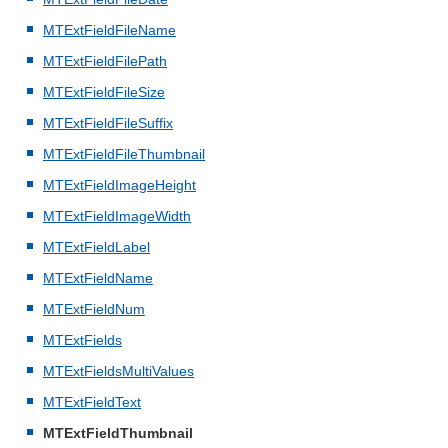
MTExtFieldFileName
MTExtFieldFilePath
MTExtFieldFileSize
MTExtFieldFileSuffix
MTExtFieldFileThumbnail
MTExtFieldImageHeight
MTExtFieldImageWidth
MTExtFieldLabel
MTExtFieldName
MTExtFieldNum
MTExtFields
MTExtFieldsMultiValues
MTExtFieldText
MTExtFieldThumbnail