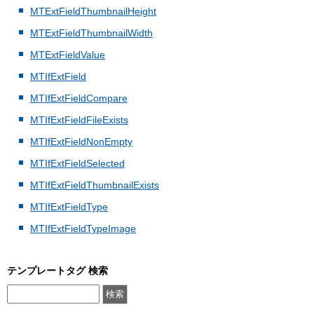
MTExtFieldThumbnailHeight
MTExtFieldThumbnailWidth
MTExtFieldValue
MTIfExtField
MTIfExtFieldCompare
MTIfExtFieldFileExists
MTIfExtFieldNonEmpty
MTIfExtFieldSelected
MTIfExtFieldThumbnailExists
MTIfExtFieldType
MTIfExtFieldTypeImage
テンプレートタグ 検索