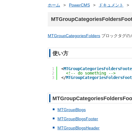
ホーム
>
PowerCMS
>
ドキュメント
>
MTGroupCategoriesFoldersFoot
MTGroupCategoriesFolders
ブロックタグの
使い方
1
<
MTGroupCategoriesFoldersFoote
2
<!-- do something -->
3
</
MTGroupCategoriesFoldersFoot
MTGroupCategoriesFolde
MTGroupBlogs
MTGroupBlogsFooter
MTGroupBlogsHeader