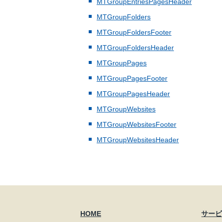
MTGroupEntriesPagesHeader
MTGroupFolders
MTGroupFoldersFooter
MTGroupFoldersHeader
MTGroupPages
MTGroupPagesFooter
MTGroupPagesHeader
MTGroupWebsites
MTGroupWebsitesFooter
MTGroupWebsitesHeader
HOME
サー