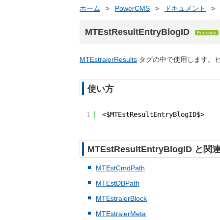
ホーム
>
PowerCMS
>
ドキュメント
>
MTEstResultEntryBlogID
Function
MTEstraierResults
タグの中で使用します。ヒッ
使い方
1
<$MTEstResultEntryBlogID$>
MTEstResultEntryBlogID
MTEstCmdPath
MTEstDBPath
MTEstraierBlock
MTEstraierMeta