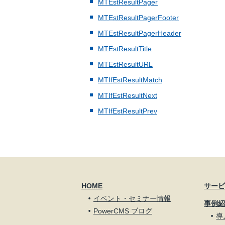
MTEstResultPager
MTEstResultPagerFooter
MTEstResultPagerHeader
MTEstResultTitle
MTEstResultURL
MTIfEstResultMatch
MTIfEstResultNext
MTIfEstResultPrev
HOME
サー
イベント・セミナー情報
事例
PowerCMS ブログ
導