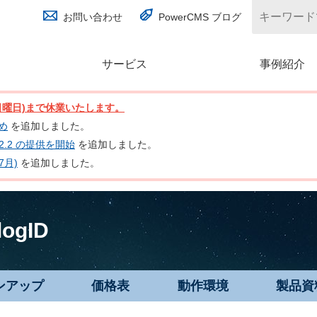
お問い合わせ
PowerCMS ブログ
サービス
(別ウィンドウで開く)
事例紹介
日(日曜日)まで休業いたします。
とめ
を追加しました。
nc 2.2 の提供を開始
を追加しました。
7月)
を追加しました。
logID
ンアップ
価格表
動作環境
製品資