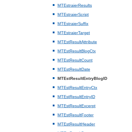
MTEstraierResults
MTEstraierScript
MTEstraierSuffix
MTEstraierTarget
MTEstResultAttribute
MTEstResultBlogCtx
MTEstResultCount
MTEstResultDate
MTEstResultEntryBlogID
MTEstResultEntryCtx
MTEstResultEntryID
MTEstResultExcerpt
MTEstResultFooter
MTEstResultHeader