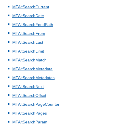
MTAltSearchCurrent
MTAltSearchDate
MTAltSearchFeedPath
MTAltSearchFrom
MTAltSearchLast
MTAltSearchLimit
MTAltSearchMatch
MTAltSearchMetadata
MTAltSearchMetadatas
MTAltSearchNext
MTAltSearchOffset
MTAltSearchPageCounter
MTAltSearchPages
MTAltSearchParam