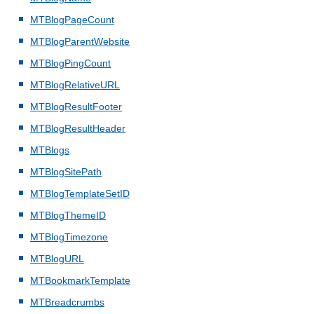
MTBlogPageCount
MTBlogParentWebsite
MTBlogPingCount
MTBlogRelativeURL
MTBlogResultFooter
MTBlogResultHeader
MTBlogs
MTBlogSitePath
MTBlogTemplateSetID
MTBlogThemeID
MTBlogTimezone
MTBlogURL
MTBookmarkTemplate
MTBreadcrumbs