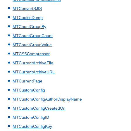
MTConvertSJIS
MTCookieDump
MTCountGroupBy
MTCountGroupCount
MTCountGroupValue
MTCSSCompressor
MTCurrentArchiveFile
MTCurrentArchiveURL
MTCurrentPage
MTCustomConfig
MTCustomConfigAuthorDisplayName
MTCustomConfigCreatedOn
MTCustomConfigID
MTCustomConfigKey