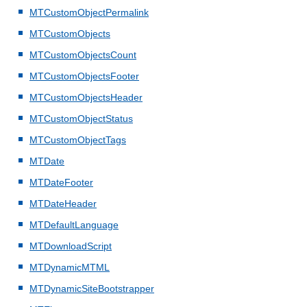
MTCustomObjectPermalink
MTCustomObjects
MTCustomObjectsCount
MTCustomObjectsFooter
MTCustomObjectsHeader
MTCustomObjectStatus
MTCustomObjectTags
MTDate
MTDateFooter
MTDateHeader
MTDefaultLanguage
MTDownloadScript
MTDynamicMTML
MTDynamicSiteBootstrapper