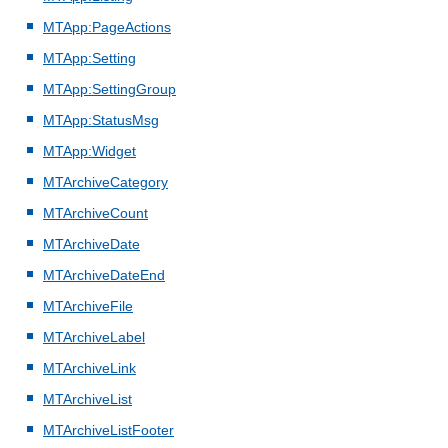
MTApp:PageActions
MTApp:Setting
MTApp:SettingGroup
MTApp:StatusMsg
MTApp:Widget
MTArchiveCategory
MTArchiveCount
MTArchiveDate
MTArchiveDateEnd
MTArchiveFile
MTArchiveLabel
MTArchiveLink
MTArchiveList
MTArchiveListFooter