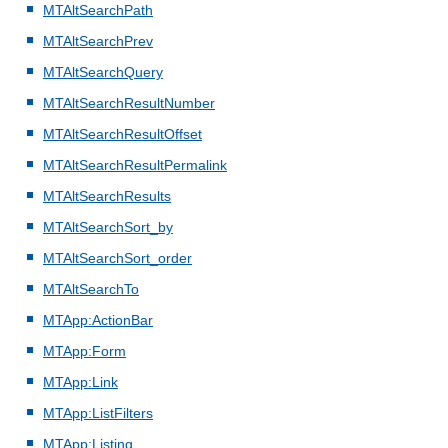
MTAltSearchPath
MTAltSearchPrev
MTAltSearchQuery
MTAltSearchResultNumber
MTAltSearchResultOffset
MTAltSearchResultPermalink
MTAltSearchResults
MTAltSearchSort_by
MTAltSearchSort_order
MTAltSearchTo
MTApp:ActionBar
MTApp:Form
MTApp:Link
MTApp:ListFilters
MTApp:Listing