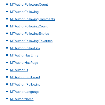
MTAuthorFollowersCount
MTAuthorFollowing
MTAuthorFollowingComments
MTAuthorFollowingCount
MTAuthorFollowingEntries
MTAuthorFollowingFavorites
MTAuthorFollowLink
MTAuthorHasEntry
MTAuthorHasPage
MTAuthorID
MTAuthorIfFollowed
MTAuthorIfFollowing
MTAuthorLanguage
MTAuthorName