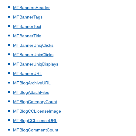
MTBannersHeader
MTBannerTags
MTBannerText
MTBannerTitle
MTBannerUniqClicks
MTBannerUniqClicks
MTBannerUniqDisplays
MTBannerURL
MTBlogArchiveURL
MTBlogAttachFiles
MTBlogCategoryCount
MTBlogCCLicenseImage
MTBlogCCLicenseURL
MTBlogCommentCount