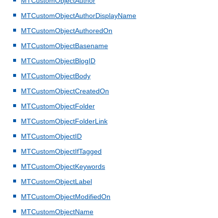
MTCustomObjectAuthor
MTCustomObjectAuthorDisplayName
MTCustomObjectAuthoredOn
MTCustomObjectBasename
MTCustomObjectBlogID
MTCustomObjectBody
MTCustomObjectCreatedOn
MTCustomObjectFolder
MTCustomObjectFolderLink
MTCustomObjectID
MTCustomObjectIfTagged
MTCustomObjectKeywords
MTCustomObjectLabel
MTCustomObjectModifiedOn
MTCustomObjectName