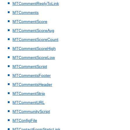
MTCommentReplyToLink
MTComments
MTCommentScore
MTCommentScoreAvg
MTCommentScoreCount
MTCommentScoreHigh
MTCommentScoreLow
MTCommentScript
MTCommentsFooter
MTCommentsHeader
MTCommentStrip
MTCommentURL
MTCommunityScript
MTConfigFile
MTContactFormStaticLink