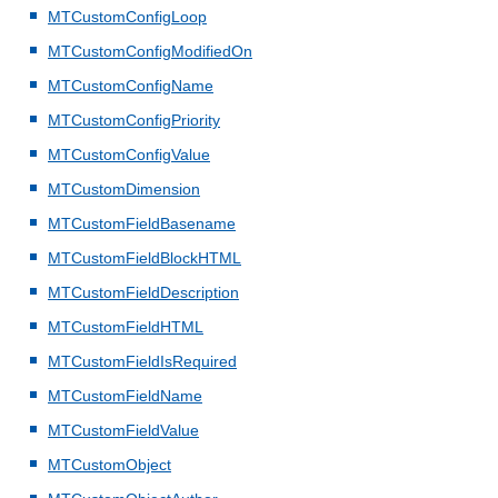
MTCustomConfigLoop
MTCustomConfigModifiedOn
MTCustomConfigName
MTCustomConfigPriority
MTCustomConfigValue
MTCustomDimension
MTCustomFieldBasename
MTCustomFieldBlockHTML
MTCustomFieldDescription
MTCustomFieldHTML
MTCustomFieldIsRequired
MTCustomFieldName
MTCustomFieldValue
MTCustomObject