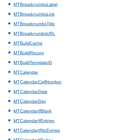
MTBreadcrumbsLabel
MTBreadcrumbsLink
MTBreadcrumbsTitle
MTBreadcrumbsURL
MTBuildCache
MTBuildRecurs
MTBuildTemplateID
MTCalendar
MTCalendarCellNumber
MTCalendarDate
MTCalendarDay
MTCalendarIfBlank
MTCalendarIfEntries
MTCalendarIfNoEntries