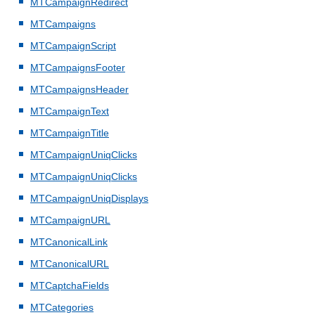
MTCampaignRedirect
MTCampaigns
MTCampaignScript
MTCampaignsFooter
MTCampaignsHeader
MTCampaignText
MTCampaignTitle
MTCampaignUniqClicks
MTCampaignUniqClicks
MTCampaignUniqDisplays
MTCampaignURL
MTCanonicalLink
MTCanonicalURL
MTCaptchaFields
MTCategories