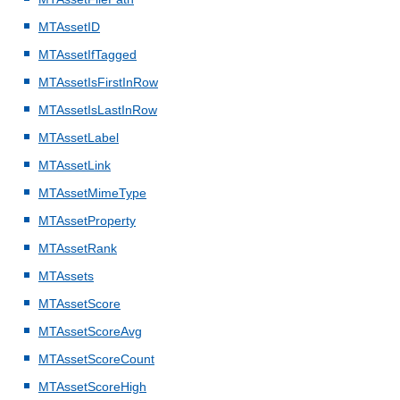
MTAssetID
MTAssetIfTagged
MTAssetIsFirstInRow
MTAssetIsLastInRow
MTAssetLabel
MTAssetLink
MTAssetMimeType
MTAssetProperty
MTAssetRank
MTAssets
MTAssetScore
MTAssetScoreAvg
MTAssetScoreCount
MTAssetScoreHigh