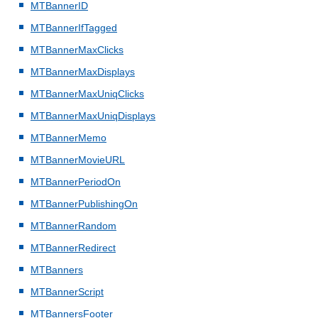
MTBannerID
MTBannerIfTagged
MTBannerMaxClicks
MTBannerMaxDisplays
MTBannerMaxUniqClicks
MTBannerMaxUniqDisplays
MTBannerMemo
MTBannerMovieURL
MTBannerPeriodOn
MTBannerPublishingOn
MTBannerRandom
MTBannerRedirect
MTBanners
MTBannerScript
MTBannersFooter