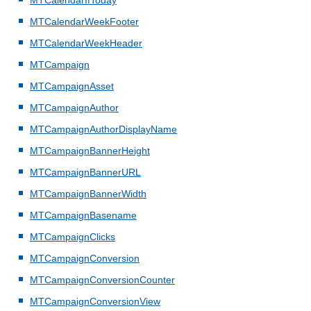
MTCalendarIfToday
MTCalendarWeekFooter
MTCalendarWeekHeader
MTCampaign
MTCampaignAsset
MTCampaignAuthor
MTCampaignAuthorDisplayName
MTCampaignBannerHeight
MTCampaignBannerURL
MTCampaignBannerWidth
MTCampaignBasename
MTCampaignClicks
MTCampaignConversion
MTCampaignConversionCounter
MTCampaignConversionView