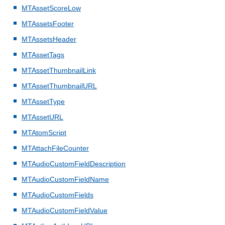
MTAssetScoreLow
MTAssetsFooter
MTAssetsHeader
MTAssetTags
MTAssetThumbnailLink
MTAssetThumbnailURL
MTAssetType
MTAssetURL
MTAtomScript
MTAttachFileCounter
MTAudioCustomFieldDescription
MTAudioCustomFieldName
MTAudioCustomFields
MTAudioCustomFieldValue