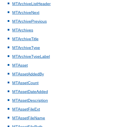
MTArchiveListHeader
MTArchiveNext
MTArchivePrevious
MTArchives
MTArchiveTitle
MTArchiveType
MTArchiveTypeLabel
MTAsset
MTAssetAddedBy
MTAssetCount
MTAssetDateAdded
MTAssetDescription
MTAssetFileExt
MTAssetFileName
MTAssetFilePath