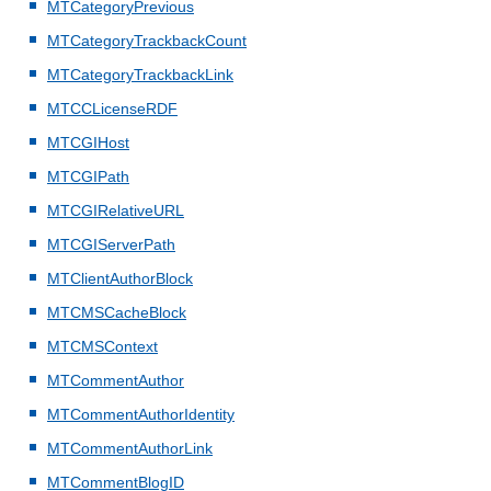
MTCategoryPrevious
MTCategoryTrackbackCount
MTCategoryTrackbackLink
MTCCLicenseRDF
MTCGIHost
MTCGIPath
MTCGIRelativeURL
MTCGIServerPath
MTClientAuthorBlock
MTCMSCacheBlock
MTCMSContext
MTCommentAuthor
MTCommentAuthorIdentity
MTCommentAuthorLink
MTCommentBlogID