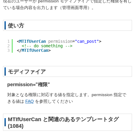
現在のユーザーが permission モディファイアで指定した権限を有し
ている場合内容を出力します（管理画面専用）。
使い方
1
<
MTIfUserCan
permission
=
"can_post"
>
2
<!-- do something -->
3
</
MTIfUserCan
>
モディファイア
permission="
権限
"
対象となる権限に対応する値を指定します。permission 指定で
きる値は
FAQ
を参照してください
MTIfUserCan と関連のあるテンプレートタグ
(1084)