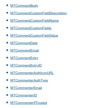
MTCommentBody
MTCommentCustomFieldDescription
MTCommentCustomFieldName
MTCommentCustomFields
MTCommentCustomFieldValue
MTCommentDate
MTCommentEmail
MTCommentEntry
MTCommentEntryID
MTCommenterAuthIconURL
MTCommenterAuthType
MTCommenterEmail
MTCommenterID
MTCommenterIfTrusted