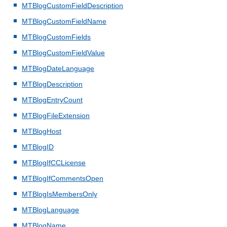
MTBlogCustomFieldDescription
MTBlogCustomFieldName
MTBlogCustomFields
MTBlogCustomFieldValue
MTBlogDateLanguage
MTBlogDescription
MTBlogEntryCount
MTBlogFileExtension
MTBlogHost
MTBlogID
MTBlogIfCCLicense
MTBlogIfCommentsOpen
MTBlogIsMembersOnly
MTBlogLanguage
MTBlogName