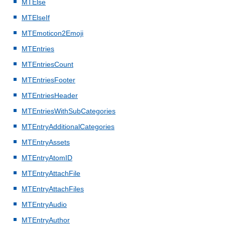
MTElse
MTElseIf
MTEmoticon2Emoji
MTEntries
MTEntriesCount
MTEntriesFooter
MTEntriesHeader
MTEntriesWithSubCategories
MTEntryAdditionalCategories
MTEntryAssets
MTEntryAtomID
MTEntryAttachFile
MTEntryAttachFiles
MTEntryAudio
MTEntryAuthor