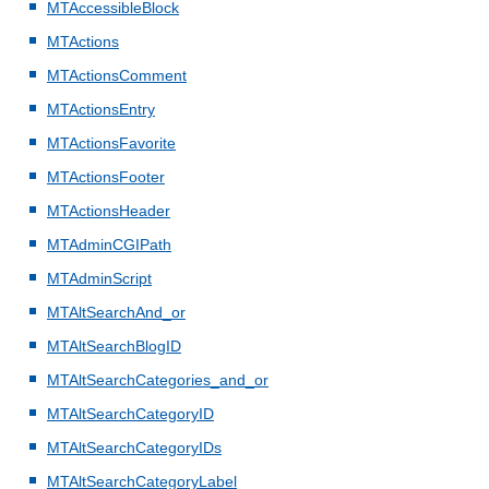
MTAccessibleBlock
MTActions
MTActionsComment
MTActionsEntry
MTActionsFavorite
MTActionsFooter
MTActionsHeader
MTAdminCGIPath
MTAdminScript
MTAltSearchAnd_or
MTAltSearchBlogID
MTAltSearchCategories_and_or
MTAltSearchCategoryID
MTAltSearchCategoryIDs
MTAltSearchCategoryLabel