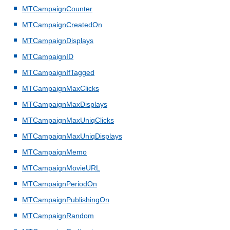
MTCampaignCounter
MTCampaignCreatedOn
MTCampaignDisplays
MTCampaignID
MTCampaignIfTagged
MTCampaignMaxClicks
MTCampaignMaxDisplays
MTCampaignMaxUniqClicks
MTCampaignMaxUniqDisplays
MTCampaignMemo
MTCampaignMovieURL
MTCampaignPeriodOn
MTCampaignPublishingOn
MTCampaignRandom