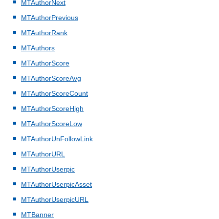
MTAuthorNext
MTAuthorPrevious
MTAuthorRank
MTAuthors
MTAuthorScore
MTAuthorScoreAvg
MTAuthorScoreCount
MTAuthorScoreHigh
MTAuthorScoreLow
MTAuthorUnFollowLink
MTAuthorURL
MTAuthorUserpic
MTAuthorUserpicAsset
MTAuthorUserpicURL
MTBanner