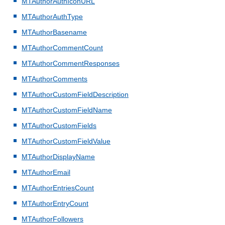
MTAuthorAuthIconURL
MTAuthorAuthType
MTAuthorBasename
MTAuthorCommentCount
MTAuthorCommentResponses
MTAuthorComments
MTAuthorCustomFieldDescription
MTAuthorCustomFieldName
MTAuthorCustomFields
MTAuthorCustomFieldValue
MTAuthorDisplayName
MTAuthorEmail
MTAuthorEntriesCount
MTAuthorEntryCount
MTAuthorFollowers