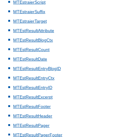
MTEstraierScript
MTEstraierSuffix
MTEstraierTarget
MTEstResultAttribute
MTEstResultBlogCtx
MTEstResultCount
MTEstResultDate
MTEstResultEntryBlogID
MTEstResultEntryCtx
MTEstResultEntryID
MTEstResultExcerpt
MTEstResultFooter
MTEstResultHeader
MTEstResultPager
MTEstResultPagerFooter