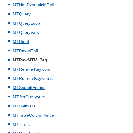
MTNonDynamicMTML
MTQuery
MTQueryLoop
MTQueryVars
MTRand
MTRawMTML
MTRawMTMLTag
MTReferralKeyword
MTReferralKeywords
MTSearchEntries
MTSetQueryVars
MTSplitVars
MTTableColumnValue
MTTrans