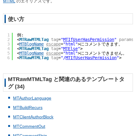
MTML
のエイリアスです。
使い方
1
例:
2
<
MTRawMTMLTag
tag
=
"
MTIfUserHasPermission
"
params
=
3
<
MTBlogName
escape
=
"html"
>にコメントできます。
4
<
MTRawMTMLTag
tag
=
"
MTElse
"
>
5
<
MTBlogName
escape
=
"html"
>にコメントできません。
6
<
MTRawMTMLTag
tag
=
"/
MTIfUserHasPermission
"
>
MTRawMTMLTag と関連のあるテンプレートタ
グ (34)
MTAuthorLanguage
MTBuildRecurs
MTClientAuthorBlock
MTCommentOut
MTCommentStrip