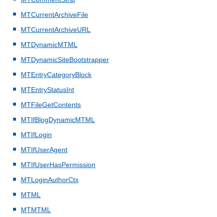
MTCurrentArchiveFile
MTCurrentArchiveURL
MTDynamicMTML
MTDynamicSiteBootstrapper
MTEntryCategoryBlock
MTEntryStatusInt
MTFileGetContents
MTIfBlogDynamicMTML
MTIfLogin
MTIfUserAgent
MTIfUserHasPermission
MTLoginAuthorCtx
MTML
MTMTML