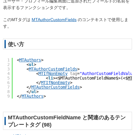
ユーザー・プロフィール編集画面に追加されたフィールドの名前を
表示するファンクションタグです。
このMTタグは
MTAuthorCustomFields
のコンテキストで使用しま
す。
使い方
1
<
MTAuthors
>
2
<
ul
>
3
<
MTAuthorCustomFields
>
4
<
MTIfNonEmpty
tag
=
"AuthorCustomFieldValue
5
<
li
><$MTAuthorCustomFieldName$>(<$
MTA
6
</
MTIfNonEmpty
>
7
</
MTAuthorCustomFields
>
8
</
ul
>
9
</
MTAuthors
>
MTAuthorCustomFieldName と関連のあるテン
プレートタグ (98)