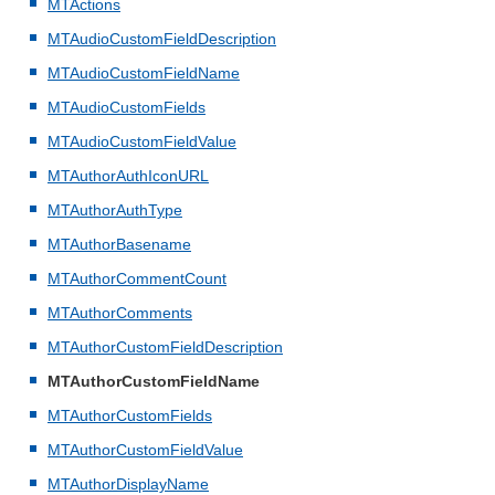
MTActions
MTAudioCustomFieldDescription
MTAudioCustomFieldName
MTAudioCustomFields
MTAudioCustomFieldValue
MTAuthorAuthIconURL
MTAuthorAuthType
MTAuthorBasename
MTAuthorCommentCount
MTAuthorComments
MTAuthorCustomFieldDescription
MTAuthorCustomFieldName
MTAuthorCustomFields
MTAuthorCustomFieldValue
MTAuthorDisplayName