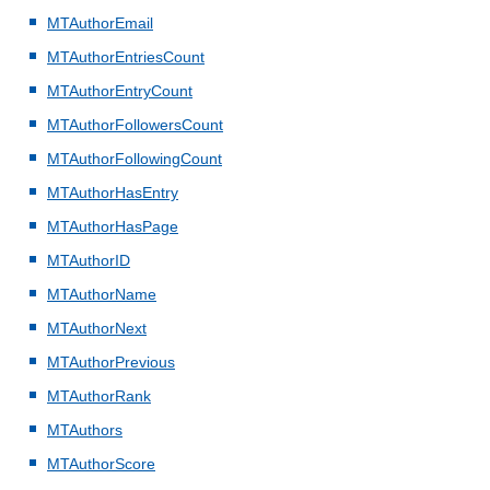
MTAuthorEmail
MTAuthorEntriesCount
MTAuthorEntryCount
MTAuthorFollowersCount
MTAuthorFollowingCount
MTAuthorHasEntry
MTAuthorHasPage
MTAuthorID
MTAuthorName
MTAuthorNext
MTAuthorPrevious
MTAuthorRank
MTAuthors
MTAuthorScore