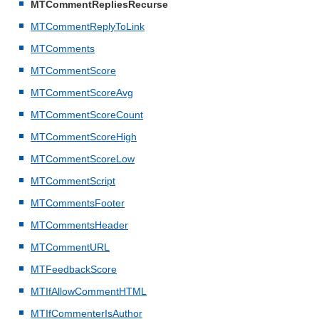
MTCommentRepliesRecurse
MTCommentReplyToLink
MTComments
MTCommentScore
MTCommentScoreAvg
MTCommentScoreCount
MTCommentScoreHigh
MTCommentScoreLow
MTCommentScript
MTCommentsFooter
MTCommentsHeader
MTCommentURL
MTFeedbackScore
MTIfAllowCommentHTML
MTIfCommenterIsAuthor