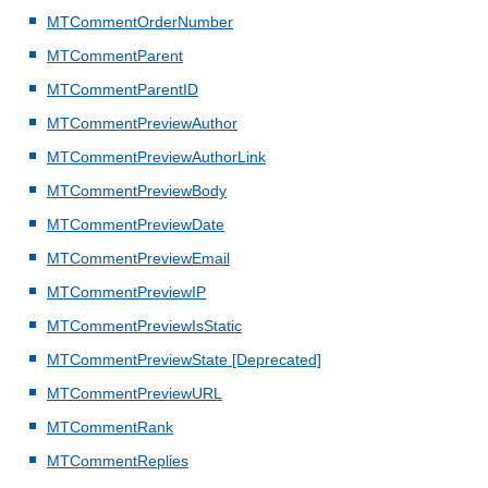
MTCommentOrderNumber
MTCommentParent
MTCommentParentID
MTCommentPreviewAuthor
MTCommentPreviewAuthorLink
MTCommentPreviewBody
MTCommentPreviewDate
MTCommentPreviewEmail
MTCommentPreviewIP
MTCommentPreviewIsStatic
MTCommentPreviewState [Deprecated]
MTCommentPreviewURL
MTCommentRank
MTCommentReplies