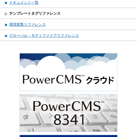
ドキュメント一覧
テンプレートタグリファレンス
環境変数リファレンス
グローバル・モディファイアリファレンス