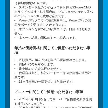
は初期費用は不要です。
スタンダード版のライセンスをお持ちでPowerCMS
クラウドへ移行される場合は、プロフェッショナル版へ
のエディション変更費用が必要です。
PowerCMSクラウド契約期間中は、PowerCMSの製
品サポートを受けることができます。
オプションを含めた月額費用には、日割りはありま
せん。
本ページ記載の価格はすべて税込みです。
年払い優待価格に関してご留意いただきたい事
項
月額費用の10ヶ月分を年払い優待価格とします。
前払いにのみ対応します。
途中解約の返金は行いません。
代理店様割引、弊社パートナー様向け割引の適用対
象です。
12ヶ月未満の一括支払いは対象外です。
メニューに関してご留意いただきたい事項
2021年6月30日をもってサーバー2台構成の新規提供
を終了いたしました。
2024年4月24日をもってフロントサーバー(Windows)