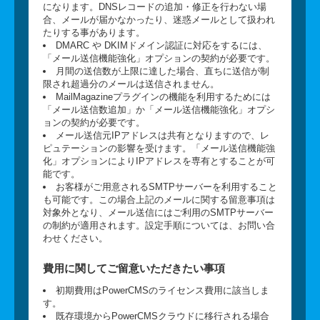
になります。DNSレコードの追加・修正を行わない場
合、メールが届かなかったり、迷惑メールとして扱われ
たりする事があります。
DMARC や DKIMドメイン認証に対応をするには、
「メール送信機能強化」オプションの契約が必要です。
月間の送信数が上限に達した場合、直ちに送信が制
限され超過分のメールは送信されません。
MailMagazineプラグインの機能を利用するためには
「メール送信数追加」か「メール送信機能強化」オプシ
ョンの契約が必要です。
メール送信元IPアドレスは共有となりますので、レ
ピュテーションの影響を受けます。「メール送信機能強
化」オプションによりIPアドレスを専有とすることが可
能です。
お客様がご用意されるSMTPサーバーを利用すること
も可能です。この場合上記のメールに関する留意事項は
対象外となり、メール送信にはご利用のSMTPサーバー
の制約が適用されます。設定手順については、お問い合
わせください。
費用に関してご留意いただきたい事項
初期費用はPowerCMSのライセンス費用に該当しま
す。
既存環境からPowerCMSクラウドに移行される場合