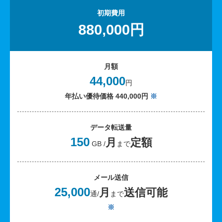
初期費用
880,000円
月額
44,000
円
年払い優待価格 440,000円
※
データ転送量
150
月
定額
GB /
まで
メール送信
25,000
月
送信可能
通/
まで
※