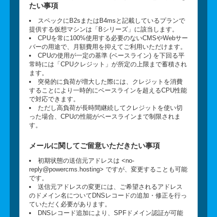
たい事項
スペックにB2sまたはB4msと記載しているプランで
提供する仮想マシンは「Bシリーズ」に該当します。
CPUを常に100%使用する必要のないCMSやWebサー
バーの用途で、月額費用を抑えてご利用いただけます。
CPUの使用が一定の基準 (ベースライン) を下回る平
常時には「CPUクレジット」が所定の上限まで蓄積され
ます。
突発的に負荷が増大した際には、クレジットを消費
することにより一時的にベースラインを超えるCPU性能
で対応できます。
ただし高負荷が長時間継続してクレジットを使い切
った場合、CPUの性能がベースラインまで制限されま
す。
メールに関してご留意いただきたい事項
初期状態の送信元アドレスは <no-
reply@powercms.hosting> ですが、変更することも可能
です。
送信元アドレスの変更には、ご希望されるアドレス
のドメイン名についてDNSレコードの追加・修正を行っ
ていただく必要があります。
DNSレコード追加により、SPFドメイン認証が可能