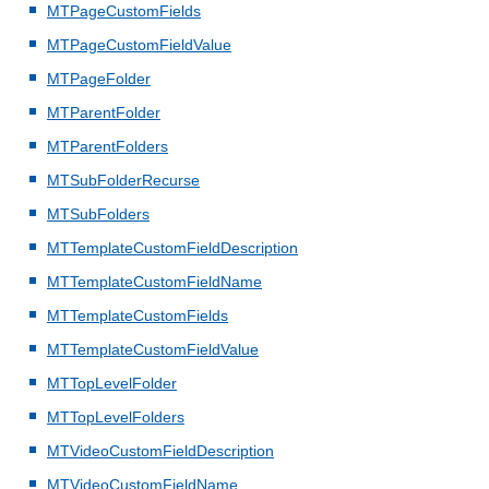
MTPageCustomFields
MTPageCustomFieldValue
MTPageFolder
MTParentFolder
MTParentFolders
MTSubFolderRecurse
MTSubFolders
MTTemplateCustomFieldDescription
MTTemplateCustomFieldName
MTTemplateCustomFields
MTTemplateCustomFieldValue
MTTopLevelFolder
MTTopLevelFolders
MTVideoCustomFieldDescription
MTVideoCustomFieldName