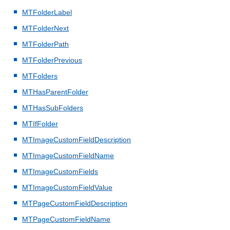
MTFolderLabel
MTFolderNext
MTFolderPath
MTFolderPrevious
MTFolders
MTHasParentFolder
MTHasSubFolders
MTIfFolder
MTImageCustomFieldDescription
MTImageCustomFieldName
MTImageCustomFields
MTImageCustomFieldValue
MTPageCustomFieldDescription
MTPageCustomFieldName