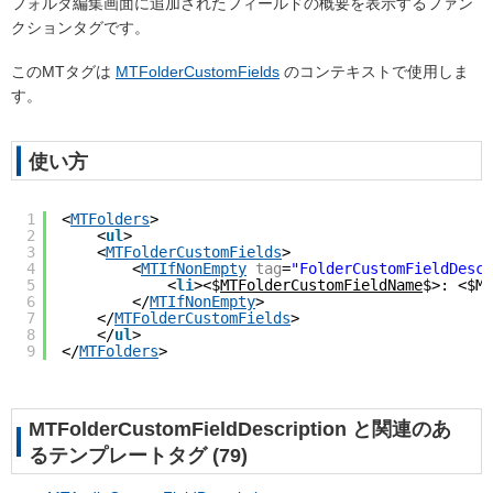
フォルダ編集画面に追加されたフィールドの概要を表示するファン
クションタグです。
このMTタグは
MTFolderCustomFields
のコンテキストで使用しま
す。
使い方
1
<
MTFolders
>
2
<
ul
>
3
<
MTFolderCustomFields
>
4
<
MTIfNonEmpty
tag
=
"FolderCustomFieldDescr
5
<
li
><$
MTFolderCustomFieldName
$>: <$MT
6
</
MTIfNonEmpty
>
7
</
MTFolderCustomFields
>
8
</
ul
>
9
</
MTFolders
>
MTFolderCustomFieldDescription と関連のあ
るテンプレートタグ (79)