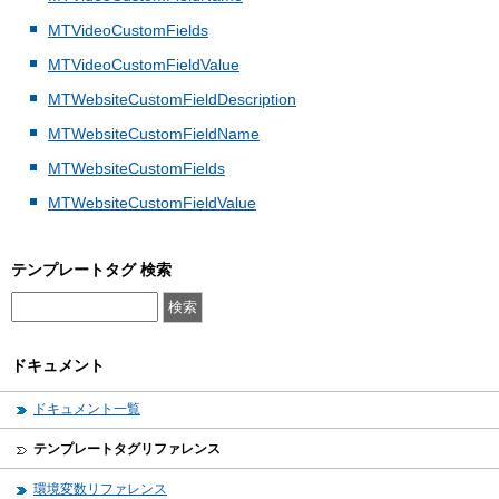
MTVideoCustomFields
MTVideoCustomFieldValue
MTWebsiteCustomFieldDescription
MTWebsiteCustomFieldName
MTWebsiteCustomFields
MTWebsiteCustomFieldValue
テンプレートタグ 検索
ドキュメント
ドキュメント一覧
テンプレートタグリファレンス
環境変数リファレンス