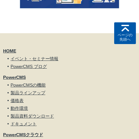
ページの
先頭へ
HOME
イベント・セミナー情報
PowerCMS ブログ
PowerCMS
PowerCMSの機能
製品ラインアップ
価格表
動作環境
製品資料ダウンロード
ドキュメント
PowerCMSクラウド