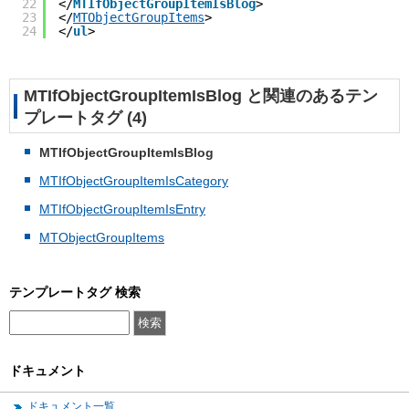
22
</
MTIfObjectGroupItemIsBlog
>
23
</
MTObjectGroupItems
>
24
</
ul
>
MTIfObjectGroupItemIsBlog と関連のあるテン
プレートタグ (4)
MTIfObjectGroupItemIsBlog
MTIfObjectGroupItemIsCategory
MTIfObjectGroupItemIsEntry
MTObjectGroupItems
テンプレートタグ 検索
ドキュメント
ドキュメント一覧