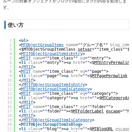
ループの対象オブジェクトがブログの場合にタグの内容を処理しま
す。
使い方
1
<
ul
>
2
<
MTObjectGroupItems
name
=
""
グループ名"" 
blog_id
=
"
3
<$MTObjectGroupItemClass 
setvar
=""item_class""$>
4
<
MTIfObjectGroupItemIsEntry
>
5
<
MTIf
name
=
""
item_class"" 
eq
=
""
entry"">
6
<
li
class
=
""
entry""><
a
href
=
""
<$
MTEntryPermalink
7
</
MTIf
>
8
<
MTIf
name
=
""
item_class"" 
eq
=
""
page"">
9
<
li
class
=
""
page""><
a
href
=
""
<$
MTPagePermalink
e
10
</
MTIf
>
11
</
MTIfObjectGroupItemIsEntry
>
12
<
MTIfObjectGroupItemIsCategory
>
13
<
MTIf
name
=
""
item_class"" 
eq
=
""
category"">
14
<
li
class
=
""
category""><
a
href
=
""
<$
MTCategoryArc
15
</
MTIf
>
16
<
MTIf
name
=
""
item_class"" 
eq
=
""
folder"">
17
<
li
class
=
""
folder""><$
MTFolderLabel
escape
=""ht
18
</
MTIf
>
19
</
MTIfObjectGroupItemIsCategory
>
20
<
MTIfObjectGroupItemIsBlog
>
21
<
li
class
=
""
blog""><
a
href
=
""
<$
MTBlogURL
escape
=