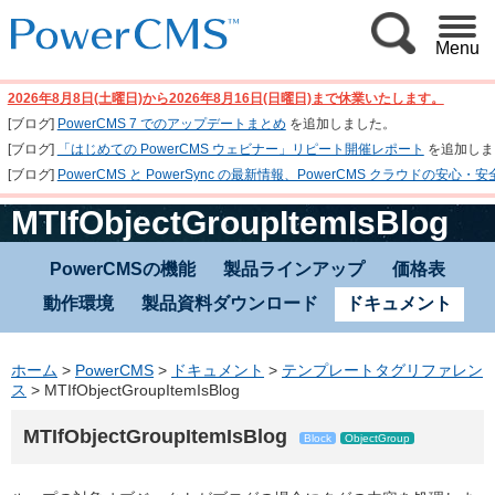
Menu
2026年8月8日(土曜日)から2026年8月16日(日曜日)まで休業いたします。
[ブログ]
PowerCMS 7 でのアップデートまとめ
を追加しました。
[ブログ]
「はじめての PowerCMS ウェビナー」リピート開催レポート
を追加しま
[ブログ]
PowerCMS と PowerSync の最新情報、PowerCMS クラウド
MTIfObjectGroupItemIsBlog
PowerCMSの機能
製品ラインアップ
価格表
動作環境
製品資料ダウンロード
ドキュメント
ホーム
>
PowerCMS
>
ドキュメント
>
テンプレートタグリファレン
ス
>
MTIfObjectGroupItemIsBlog
MTIfObjectGroupItemIsBlog
Block
ObjectGroup