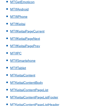
MTGetEmoticon
MTIfAndroid
MTIfiPhone
MTIfKeitai
MTIfKeitaiPageCurrent
MTIfKeitaiPageNext
MTIfKeitaiPagePrev
MTIfPC
MTIfSmartphone
MTIfTablet
MTKeitaiContent
MTKeitaiContentBody
MTKeitaiContentPageList
MTKeitaiContentPageListFooter
MTKeitaiContentPageListHeader