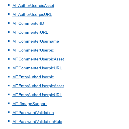
MTAuthorUserpicAsset
MTAuthorUserpicURL
MTCommenterID
MTCommenterURL
MTCommenterUsername
MTCommenterUserpic
MTCommenterUserpicAsset
MTCommenterUserpicURL
MTEntryAuthorUserpic
MTEntryAuthorUserpicAsset
MTEntryAuthorUserpicURL
MTIfImageSupport
MTPasswordValidation
MTPasswordValidationRule