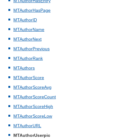
MTAuthorHasEntry
MTAuthorHasPage
MTAuthorID
MTAuthorName
MTAuthorNext
MTAuthorPrevious
MTAuthorRank
MTAuthors
MTAuthorScore
MTAuthorScoreAvg
MTAuthorScoreCount
MTAuthorScoreHigh
MTAuthorScoreLow
MTAuthorURL
MTAuthorUserpic