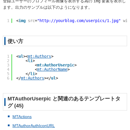
登録ユーザーのプロフィール画像を表示する為の
img
要素を表示し
ます。出力のサンプルは以下のようになります。
1
<
img
src
=
"http://yourblog.com/userpics/1.jpg"
wid
使い方
1
<
ul
><
mt:Authors
>
2
<
li
>
3
<
mt:AuthorUserpic
>
4
<
mt:AuthorName
>
5
</
li
>
6
</
mt:Authors
></
ul
>
MTAuthorUserpic と関連のあるテンプレートタ
グ (45)
MTActions
MTAuthorAuthIconURL