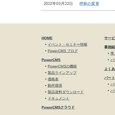
2022年03月22日
呼称の変更
HOME
サー
イベント・セミナー情報
事例
PowerCMS ブログ
導
PowerCMS
パ
PowerCMSの機能
よく
製品ラインアップ
パー
価格表
パ
動作環境
パ
製品資料ダウンロード
ドキュメント
PowerCMSクラウド