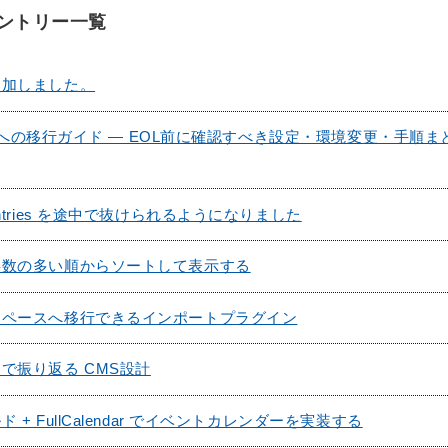
エントリー一覧
追加しました。
から6への移行ガイド — EOL前に確認すべき設定・環境変更・手順ま
ntries を途中で抜けられるようになりました
事数の多い順からソートして表示する
スペースへ移行できるインポートプラグイン
で振り返る CMS設計
+ FullCalendar でイベントカレンダーを実装する