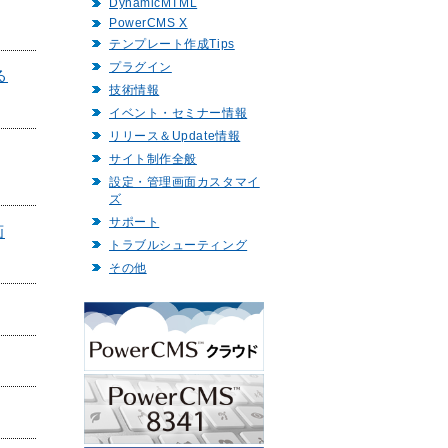
DynamicMTML
PowerCMS X
テンプレート作成Tips
プラグイン
る
技術情報
イベント・セミナー情報
リリース＆Update情報
サイト制作全般
設定・管理画面カスタマイ
ズ
サポート
画
トラブルシューティング
その他