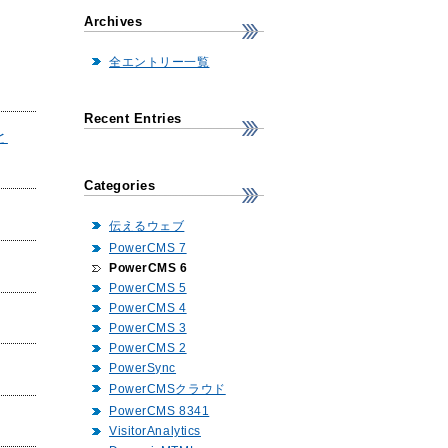
Archives
全エントリー一覧
Recent Entries
と
Categories
伝えるウェブ
PowerCMS 7
PowerCMS 6
PowerCMS 5
PowerCMS 4
PowerCMS 3
PowerCMS 2
PowerSync
PowerCMSクラウド
PowerCMS 8341
VisitorAnalytics