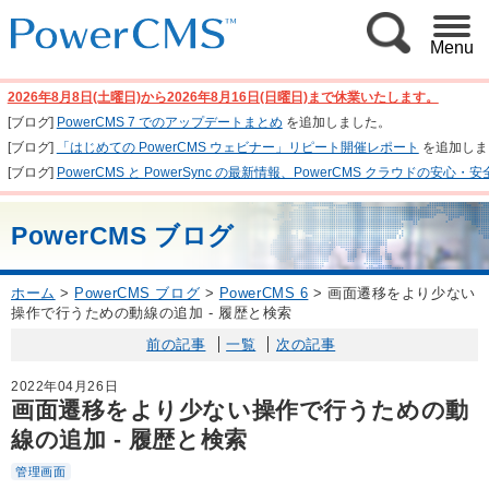
Menu
2026年8月8日(土曜日)から2026年8月16日(日曜日)まで休業いたします。
[ブログ]
PowerCMS 7 でのアップデートまとめ
を追加しました。
[ブログ]
「はじめての PowerCMS ウェビナー」リピート開催レポート
を追加しま
[ブログ]
PowerCMS と PowerSync の最新情報、PowerCMS クラウド
PowerCMS ブログ
ホーム
>
PowerCMS ブログ
>
PowerCMS 6
>
画面遷移をより少ない
操作で行うための動線の追加 - 履歴と検索
前の記事
一覧
次の記事
2022年04月26日
画面遷移をより少ない操作で行うための動
線の追加 - 履歴と検索
管理画面