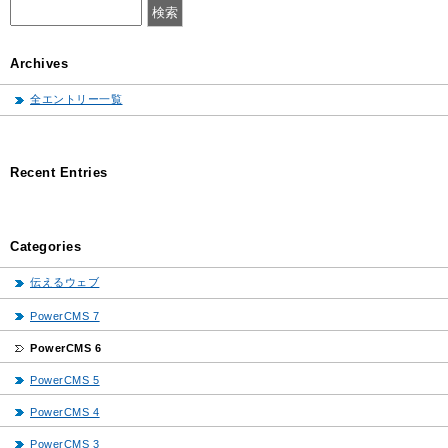
Archives
全エントリー一覧
Recent Entries
Categories
伝えるウェブ
PowerCMS 7
PowerCMS 6
PowerCMS 5
PowerCMS 4
PowerCMS 3