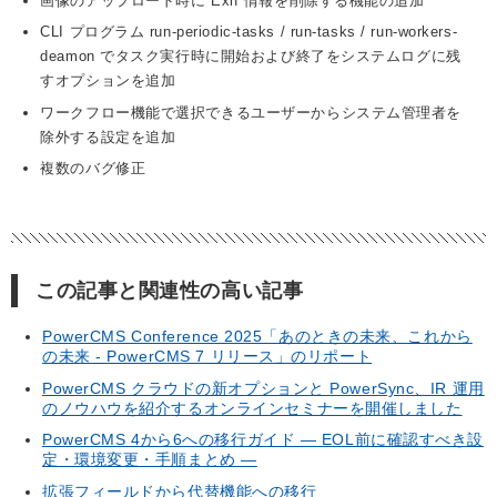
画像のアップロード時に Exif 情報を削除する機能の追加
CLI プログラム run-periodic-tasks / run-tasks / run-workers-
deamon でタスク実行時に開始および終了をシステムログに残
すオプションを追加
ワークフロー機能で選択できるユーザーからシステム管理者を
除外する設定を追加
複数のバグ修正
この記事と関連性の高い記事
PowerCMS Conference 2025「あのときの未来、これから
の未来 - PowerCMS 7 リリース」のリポート
PowerCMS クラウドの新オプションと PowerSync、IR 運用
のノウハウを紹介するオンラインセミナーを開催しました
PowerCMS 4から6への移行ガイド — EOL前に確認すべき設
定・環境変更・手順まとめ —
拡張フィールドから代替機能への移行