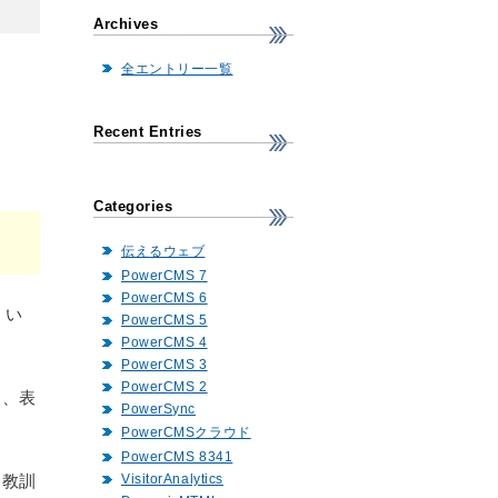
Archives
全エントリー一覧
Recent Entries
Categories
伝えるウェブ
PowerCMS 7
PowerCMS 6
くい
PowerCMS 5
PowerCMS 4
PowerCMS 3
PowerCMS 2
造、表
PowerSync
PowerCMSクラウド
PowerCMS 8341
た教訓
VisitorAnalytics