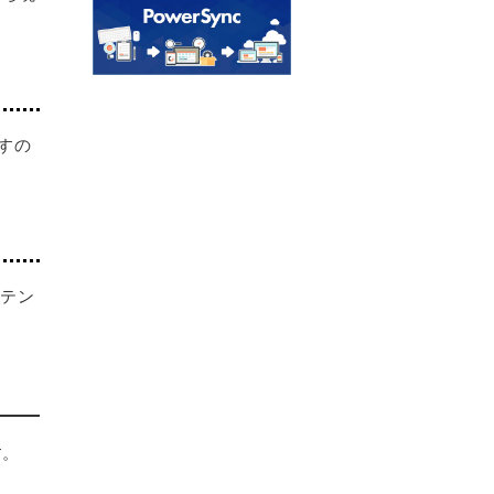
すの
はテン
す。