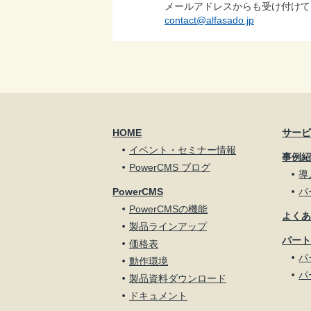
メールアドレスからも受け付けて
contact@alfasado.jp
HOME
サー
イベント・セミナー情報
事例
PowerCMS ブログ
導
PowerCMS
パ
PowerCMSの機能
よく
製品ラインアップ
パー
価格表
パ
動作環境
パ
製品資料ダウンロード
ドキュメント