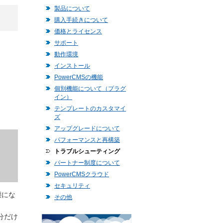
製品について
購入手続きについて
価格とライセンス
サポート
動作環境
インストール
PowerCMSの機能
個別機能について（プラグ
イン）
テンプレートのカスタマイ
ズ
アップグレードについて
パフォーマンスと再構築
トラブルシューティング
パートナー制度について
PowerCMSクラウド
セキュリティ
態にな
その他
部分だけ