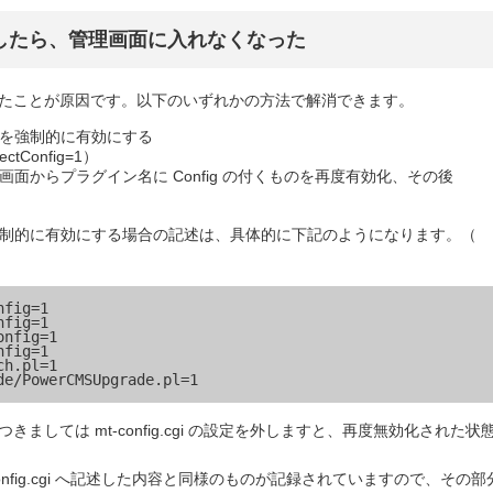
したら、管理画面に入れなくなった
たことが原因です。以下のいずれかの方法で解消できます。
ラグインを強制的に有効にする
ectConfig=1）
管理画面からプラグイン名に Config の付くものを再度有効化、その後
ラグインを強制的に有効にする場合の記述は、具体的に下記のようになります。（
fig=1

fig=1

nfig=1

fig=1

h.pl=1

ましては mt-config.cgi の設定を外しますと、再度無効化された状
mt-config.cgi へ記述した内容と同様のものが記録されていますので、その