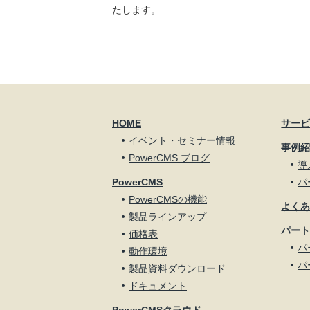
たします。
HOME
サー
イベント・セミナー情報
事例
PowerCMS ブログ
導
PowerCMS
パ
PowerCMSの機能
よく
製品ラインアップ
パー
価格表
パ
動作環境
パ
製品資料ダウンロード
ドキュメント