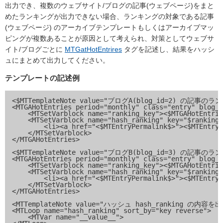
出力でき、複数のウェブサイト/ブログの記事(ウェブページ)をまと
めたランキングが出力できない場合、ランキングの対象である記事
(ウェブページ) のアーカイブテンプレートもしくはアーカイブマッ
ピングが複数あることが原因として考えられ、対策としてウェブサ
イト/ブログごとに
MTGatHotEntrires
タグを記述し、結果をハッシ
ュにまとめて出力してください。
テンプレートの記述例
<$MTTemplateNote value="ブログA(blog_id=2) の記事の
<MTGAHotEntries period="monthly" class="entry" blog_i
    <MTSetVarblock name="ranking_key"><$MTGAHotEntrie
    <MTSetVarblock name="hash_ranking" key="$ranking_
        <li><a href="<$MTEntryPermalink$>"><$MTEntryT
    </MTSetVarblock>

</MTGAHotEntries>

<$MTTemplateNote value="ブログB(blog_id=3) の記事の
<MTGAHotEntries period="monthly" class="entry" blog_i
    <MTSetVarblock name="ranking_key"><$MTGAHotEntrie
    <MTSetVarblock name="hash_ranking" key="$ranking_
        <li><a href="<$MTEntryPermalink$>"><$MTEntryT
    </MTSetVarblock>

</MTGAHotEntries>

<MTTemplateNote value="ハッシュ hash_ranking の内容を
<MTLoop name="hash_ranking" sort_by="key reverse">

    <MTVar name="__value__">
