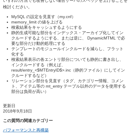
いずれの方法でも改善しない場合サーバのスペックを上げることを
検討ください。
MySQL の設定を見直す（my.cnf）
memory_limit の値を上げる
検索結果をキャッシュするようにする
静的生成可能な部分をインデックス・アーカイブ化してイン
クルードするようにする、または逆に、 DynamicMTML で必
要な部分だけ動的処理にする
テンプレートのモジュールインクルードを減らし、フラット
化する
検索結果表示の各エントリ部分についても静的に書き出し、
インクルードする（例えば、
result/entry_<$MTEntryID$>.inc（静的ファイル）にしてイン
クルードするなど）
リレーション部分を見直す（タグ、カテゴリー情報、コメン
ト、アイテム等の mt_entry テーブル以外のデータを使用する
部分は負荷が高い）
更新日
2018年9月18日
この質問の関連カテゴリー
パフォーマンスと再構築