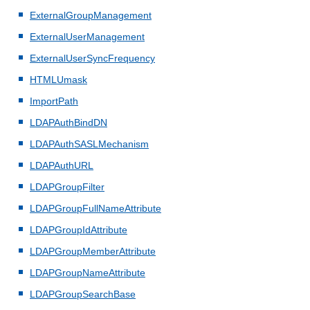
ExternalGroupManagement
ExternalUserManagement
ExternalUserSyncFrequency
HTMLUmask
ImportPath
LDAPAuthBindDN
LDAPAuthSASLMechanism
LDAPAuthURL
LDAPGroupFilter
LDAPGroupFullNameAttribute
LDAPGroupIdAttribute
LDAPGroupMemberAttribute
LDAPGroupNameAttribute
LDAPGroupSearchBase