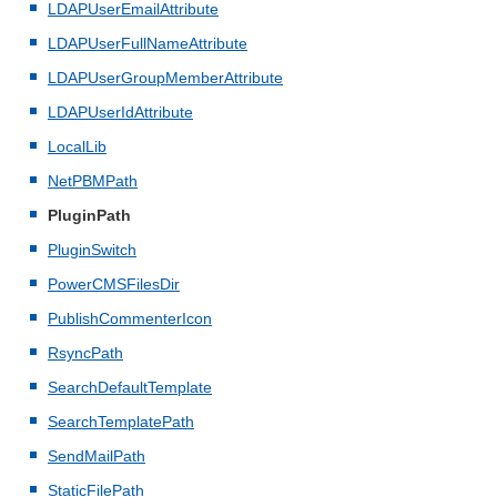
LDAPUserEmailAttribute
LDAPUserFullNameAttribute
LDAPUserGroupMemberAttribute
LDAPUserIdAttribute
LocalLib
NetPBMPath
PluginPath
PluginSwitch
PowerCMSFilesDir
PublishCommenterIcon
RsyncPath
SearchDefaultTemplate
SearchTemplatePath
SendMailPath
StaticFilePath