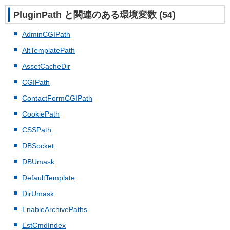
PluginPath と関連のある環境変数 (54)
AdminCGIPath
AltTemplatePath
AssetCacheDir
CGIPath
ContactFormCGIPath
CookiePath
CSSPath
DBSocket
DBUmask
DefaultTemplate
DirUmask
EnableArchivePaths
EstCmdIndex