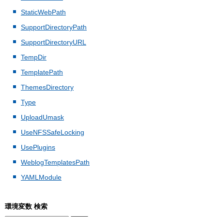
StaticWebPath
SupportDirectoryPath
SupportDirectoryURL
TempDir
TemplatePath
ThemesDirectory
Type
UploadUmask
UseNFSSafeLocking
UsePlugins
WeblogTemplatesPath
YAMLModule
環境変数 検索