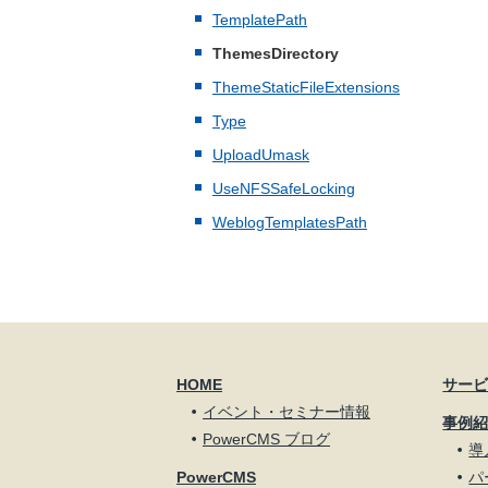
TemplatePath
ThemesDirectory
ThemeStaticFileExtensions
Type
UploadUmask
UseNFSSafeLocking
WeblogTemplatesPath
HOME
サー
イベント・セミナー情報
事例
PowerCMS ブログ
導
PowerCMS
パ