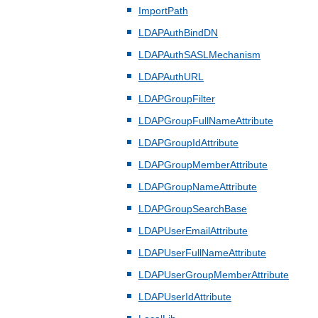
ImportPath
LDAPAuthBindDN
LDAPAuthSASLMechanism
LDAPAuthURL
LDAPGroupFilter
LDAPGroupFullNameAttribute
LDAPGroupIdAttribute
LDAPGroupMemberAttribute
LDAPGroupNameAttribute
LDAPGroupSearchBase
LDAPUserEmailAttribute
LDAPUserFullNameAttribute
LDAPUserGroupMemberAttribute
LDAPUserIdAttribute