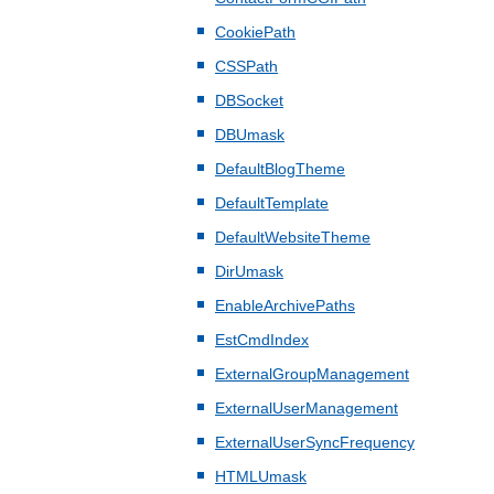
CookiePath
CSSPath
DBSocket
DBUmask
DefaultBlogTheme
DefaultTemplate
DefaultWebsiteTheme
DirUmask
EnableArchivePaths
EstCmdIndex
ExternalGroupManagement
ExternalUserManagement
ExternalUserSyncFrequency
HTMLUmask