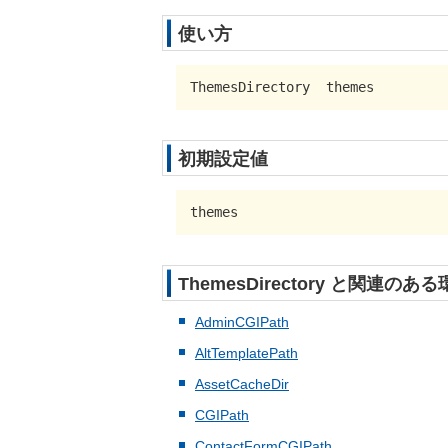
使い方
ThemesDirectory  themes
初期設定値
themes
ThemesDirectory と関連のある
AdminCGIPath
AltTemplatePath
AssetCacheDir
CGIPath
ContactFormCGIPath