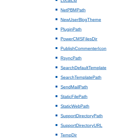
LocalLib
NetPBMPath
NewUserBlogTheme
PluginPath
PowerCMSFilesDir
PublishCommenterIcon
RsyncPath
SearchDefaultTemplate
SearchTemplatePath
SendMailPath
StaticFilePath
StaticWebPath
SupportDirectoryPath
SupportDirectoryURL
TempDir