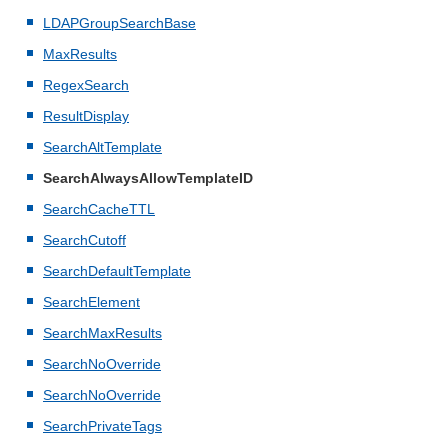
LDAPGroupSearchBase
MaxResults
RegexSearch
ResultDisplay
SearchAltTemplate
SearchAlwaysAllowTemplateID
SearchCacheTTL
SearchCutoff
SearchDefaultTemplate
SearchElement
SearchMaxResults
SearchNoOverride
SearchNoOverride
SearchPrivateTags