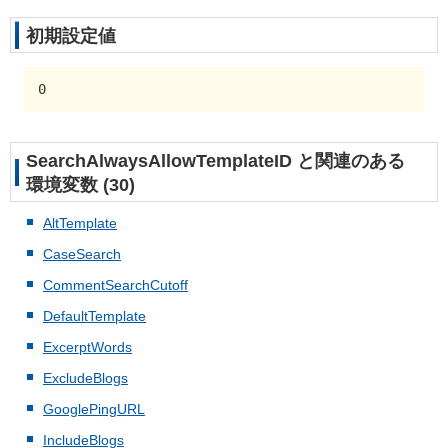
初期設定値
0
SearchAlwaysAllowTemplateID と関連のある
環境変数 (30)
AltTemplate
CaseSearch
CommentSearchCutoff
DefaultTemplate
ExcerptWords
ExcludeBlogs
GooglePingURL
IncludeBlogs