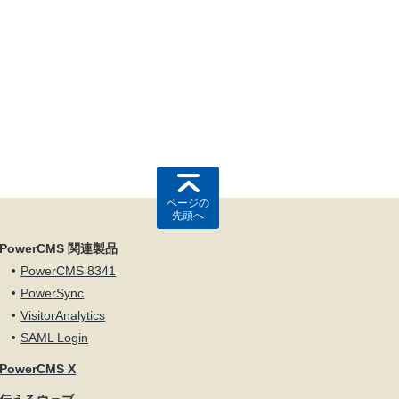
ページの
先頭へ
PowerCMS 関連製品
PowerCMS 8341
PowerSync
VisitorAnalytics
SAML Login
PowerCMS X