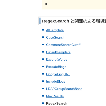
0
RegexSearch と関連のある環境変
AltTemplate
CaseSearch
CommentSearchCutoff
DefaultTemplate
ExcerptWords
ExcludeBlogs
GooglePingURL
IncludeBlogs
LDAPGroupSearchBase
MaxResults
RegexSearch