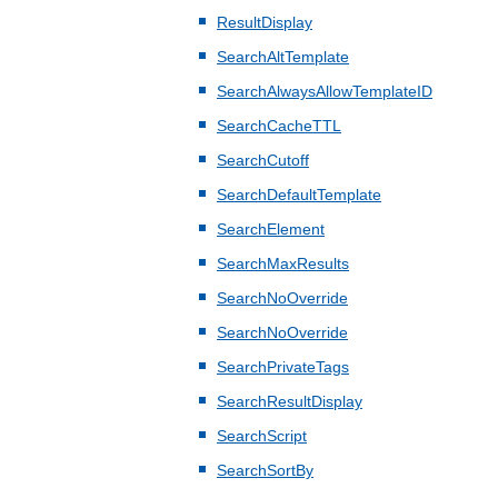
ResultDisplay
SearchAltTemplate
SearchAlwaysAllowTemplateID
SearchCacheTTL
SearchCutoff
SearchDefaultTemplate
SearchElement
SearchMaxResults
SearchNoOverride
SearchNoOverride
SearchPrivateTags
SearchResultDisplay
SearchScript
SearchSortBy