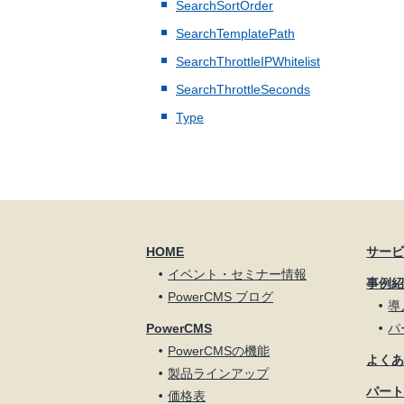
SearchSortOrder
SearchTemplatePath
SearchThrottleIPWhitelist
SearchThrottleSeconds
Type
HOME
サー
イベント・セミナー情報
事例
PowerCMS ブログ
導
PowerCMS
パ
PowerCMSの機能
よく
製品ラインアップ
パー
価格表