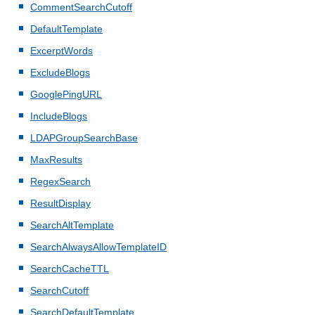
CommentSearchCutoff
DefaultTemplate
ExcerptWords
ExcludeBlogs
GooglePingURL
IncludeBlogs
LDAPGroupSearchBase
MaxResults
RegexSearch
ResultDisplay
SearchAltTemplate
SearchAlwaysAllowTemplateID
SearchCacheTTL
SearchCutoff
SearchDefaultTemplate