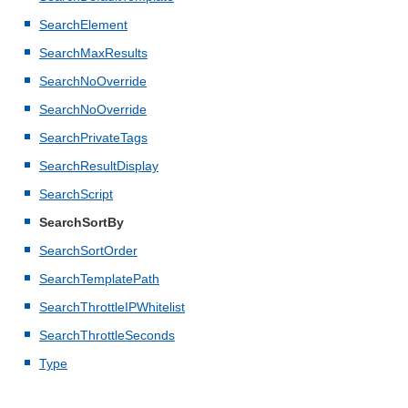
SearchElement
SearchMaxResults
SearchNoOverride
SearchNoOverride
SearchPrivateTags
SearchResultDisplay
SearchScript
SearchSortBy
SearchSortOrder
SearchTemplatePath
SearchThrottleIPWhitelist
SearchThrottleSeconds
Type