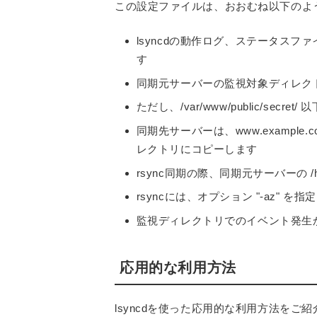
この設定ファイルは、おおむね以下のよ
lsyncdの動作ログ、ステータスファイ
す
同期元サーバーの監視対象ディレクトリは /
ただし、/var/www/public/sec
同期先サーバーは、www.example.co
レクトリにコピーします
rsync同期の際、同期元サーバーの /ho
rsyncには、オプション "-az" を指
監視ディレクトリでのイベント発生
応用的な利用方法
lsyncdを使った応用的な利用方法をご