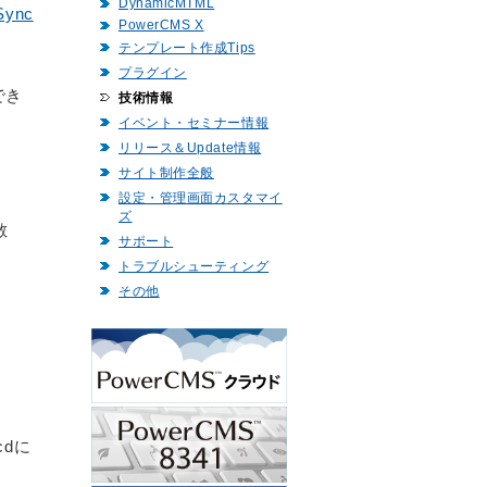
DynamicMTML
Sync
PowerCMS X
テンプレート作成Tips
プラグイン
でき
技術情報
イベント・セミナー情報
リリース＆Update情報
サイト制作全般
設定・管理画面カスタマイ
ズ
散
サポート
トラブルシューティング
その他
dに