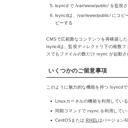
lsyncd で /var/www/public/ を
lsyncdは、/var/www/public
ピーする
CMSで広範囲なコンテンツを再構築し
lsyncdは、監視ディレクトリ下の複
スでもファイルの数だけ rsync が起
いくつかのご留意事項
このように魅力的な機能を持つ lsyn
Linuxカーネルの機能を利用している
同期コマンドで rsync を利用してい
CentOSまたは
RHEL
はバージョン