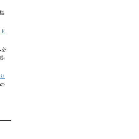
指
ント
る必
必
たり
 の