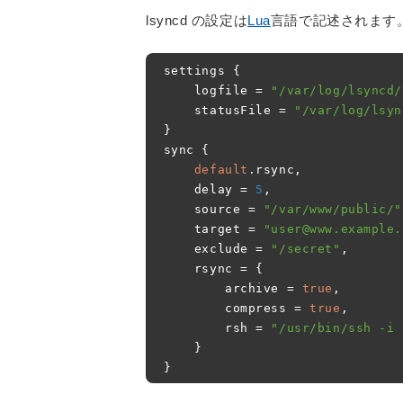
lsyncd の設定は
Lua
言語で記述されます
settings 
{
    logfile 
=
"/var/log/lsyncd/
    statusFile 
=
"/var/log/lsyn
}
sync 
{
default
.
rsync
,
    delay 
=
5
,
    source 
=
"/var/www/public/"
    target 
=
"user@www.example.
    exclude 
=
"/secret"
,
    rsync 
=
{
        archive 
=
true
,
        compress 
=
true
,
        rsh 
=
"/usr/bin/ssh -i 
}
}