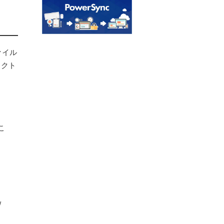
ァイル
レクト
こ
/