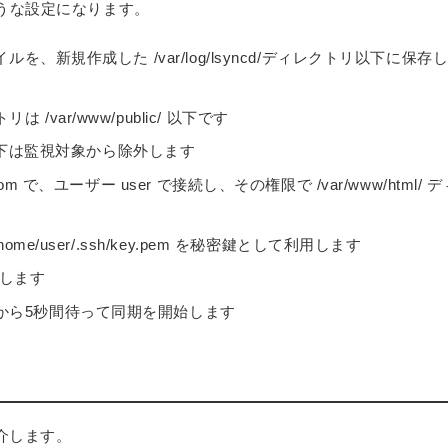
うな設定になります。
ルを、新規作成した /var/log/lsyncd/ディレクトリ以下に保存
var/www/public/ 以下です
ret/ 以下は監視対象から除外します
m で、ユーザー user で接続し、その権限で /var/www/html/ デ
me/user/.ssh/key.pem を秘密鍵として利用します
定します
から5秒間待って同期を開始します
紹介します。