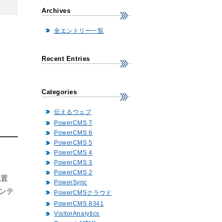
Archives
全エントリー一覧
Recent Entries
Categories
伝えるウェブ
PowerCMS 7
PowerCMS 6
PowerCMS 5
PowerCMS 4
PowerCMS 3
PowerCMS 2
配置
PowerSync
ンテ
PowerCMSクラウド
PowerCMS 8341
VisitorAnalytics