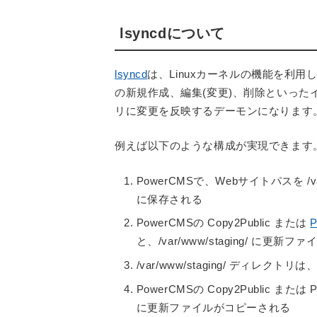
lsyncdについて
lsyncd
は、Linuxカーネルの機能を利
の新規作成、編集(変更)、削除といった
リに変更を反映するデーモンになります
例えば以下のような構成が実現できます
PowerCMSで、Webサイトパスを /
に保存される
PowerCMSの Copy2Public または
P
と、/var/www/staging/ に更
/var/www/staging/ ディレクトリは、
PowerCMSの Copy2Public または
に更新ファイルがコピーされる