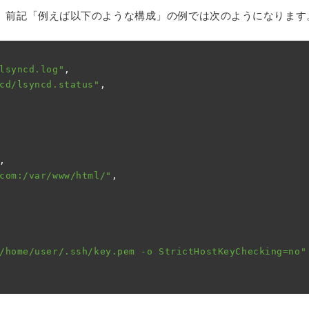
。前記「例えば以下のような構成」の例では次のようになります
lsyncd.log"
,
cd/lsyncd.status"
,
,
com:/var/www/html/"
,
/home/user/.ssh/key.pem -o StrictHostKeyChecking=no"